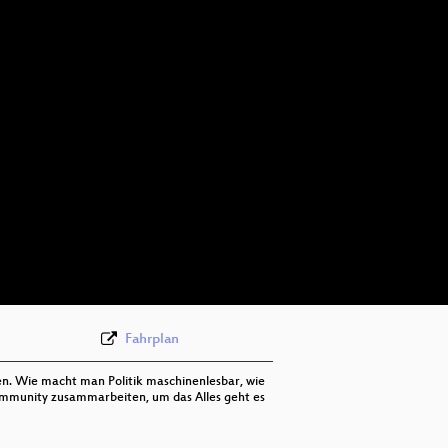
eng 576p (mp4)
eng 576p (webm)
Fahrplan
en. Wie macht man Politik maschinenlesbar, wie
r Community zusammarbeiten, um das Alles geht es