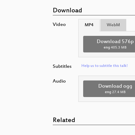
Download
Video
MP4
WebM
Download 576p
eng
405.3 MB
Subtitles
Help us to subtitle this talk!
Audio
Download ogg
eng
27.4 MB
Related