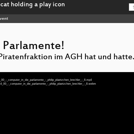
vent
 Parlamente!
iratenfraktion im AGH hat und hatte
_00_-_computer_in_die_parlamente_-_philip_plaetzchen_brechler_-_8.mp4
14_00_-_computer_in_die_parlamente_-_philip_plaetzchen_brechler_-_8.webm