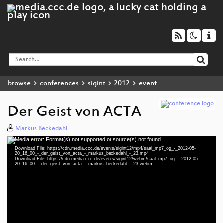
browse
conferences
sigint
2012
event
Der Geist von ACTA
Markus Beckedahl
Media error: Format(s) not supported or source(s) not found
Video
Download File: https://cdn.media.ccc.de/events/sigint12/mp4/saal_mp7_og_-_2012-05-
Player
20_16_00_-_der_geist_von_acta_-_markus_beckedahl_-_23.mp4
Download File: https://cdn.media.ccc.de/events/sigint12/webm/saal_mp7_og_-_2012-05-
20_16_00_-_der_geist_von_acta_-_markus_beckedahl_-_23.webm