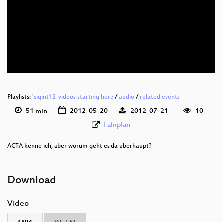
eng 576p (mp4)
eng 576p (webm)
Playlists:
'sigint12' videos starting here
/
audio
/
related events
51 min
2012-05-20
2012-07-21
10
Fahrplan
ACTA kenne ich, aber worum geht es da überhaupt?
Download
Video