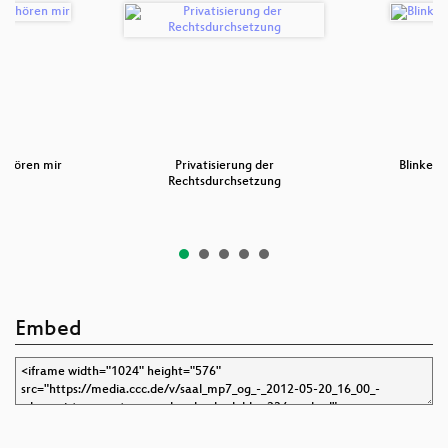
gehören mir
Privatisierung der
BlinkenW
Rechtsdurchsetzung
Embed