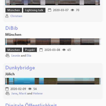
München
Lightning talk
2020-03-07
70
Christian
DiBib
München
München
Projekt
2020-03-08
65
Leonie
and
Elia
Dunkybridge
Jülich
2020-02-09
54
Jana
,
Marit
and
Helene