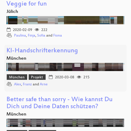
Veggie for fun
Jülich
2020-02-09
222
Paulina
,
Finja
,
Sofia
and
Fiona
KI-Handschrifterkennung
München
München
Projekt
2020-03-08
215
Alex
,
Franz
and
Arne
Better safe than sorry - Wie kannst Du
Dich und Deine Daten schützen?
München