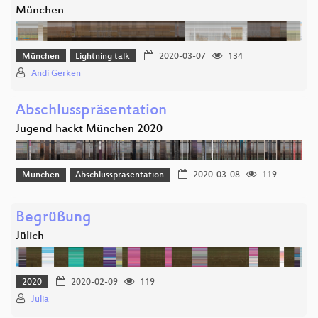
München
München
Lightning talk
2020-03-07
134
Andi Gerken
Abschlusspräsentation
Jugend hackt München 2020
München
Abschlusspräsentation
2020-03-08
119
Begrüßung
Jülich
2020
2020-02-09
119
Julia