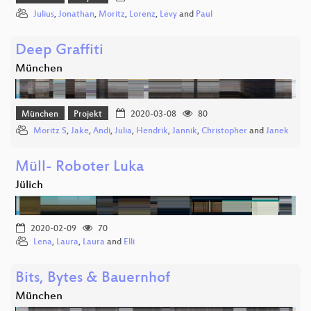
Julius
,
Jonathan
,
Moritz
,
Lorenz
,
Levy
and
Paul
Deep Graffiti
München
München
Projekt
2020-03-08
80
Moritz S
,
Jake
,
Andi
,
Julia
,
Hendrik
,
Jannik
,
Christopher
and
Janek
Müll- Roboter Luka
Jülich
2020-02-09
70
Lena
,
Laura
,
Laura
and
Elli
Bits, Bytes & Bauernhof
München