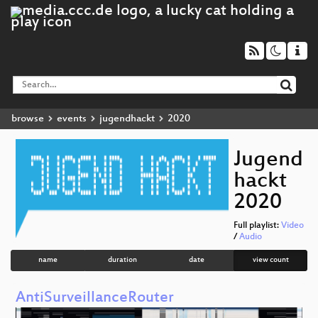
browse
events
jugendhackt
2020
Jugend
hackt
2020
Full playlist:
Video
/
Audio
name
duration
date
view count
AntiSurveillanceRouter