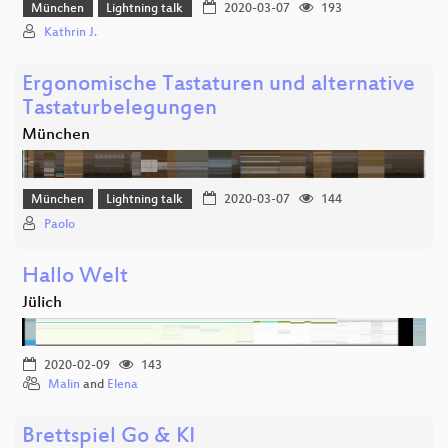
München
Lightning talk
2020-03-07
193
Kathrin J.
Ergonomische Tastaturen und alternative
Tastaturbelegungen
München
München
Lightning talk
2020-03-07
144
Paolo
Hallo Welt
Jülich
2020-02-09
143
Malin
and
Elena
Brettspiel Go & KI