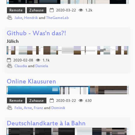
Remote
Zuhause
2020-03-22
1.2k
Jake
,
Hendrik
and
TheGameLab
Github - Was'n das?!
Jülich
2020-02-08
1.1k
Claudia
and
Daniela
Online Klausuren
Remote
Zuhause
2020-03-22
630
Felix
,
Arne
,
Franz
and
Dominik
Deutschlandkarte à la Bahn