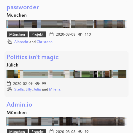
passworder
München
München
Projekt
2020-03-08
110
Albrecht
and
Christoph
Politics isn't magic
Jülich
2020-02-09
99
Stella
,
Lilly
,
Julia
and
Milena
Admin.io
München
München
Projekt
2020-03-08
92