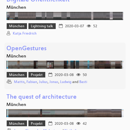
Digitale Öffentlichkeit
München
München
Lightning talk
2020-03-07
52
Katja Friedrich
OpenGestures
München
München
Projekt
2020-03-08
50
Mattis
,
Fabian
,
Julius
,
Jonas
,
Ludwig
and
Basti
The quest of architecture
München
München
Projekt
2020-03-08
42