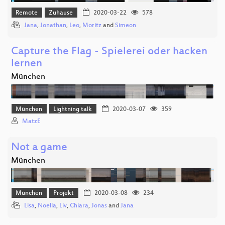
Remote
Zuhause
2020-03-22
578
Jana
,
Jonathan
,
Leo
,
Moritz
and
Simeon
Capture the Flag - Spielerei oder hacken
lernen
München
München
Lightning talk
2020-03-07
359
MatzE
Not a game
München
München
Projekt
2020-03-08
234
Lisa
,
Noella
,
Liv
,
Chiara
,
Jonas
and
Jana