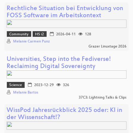
Rechtliche Situation bei Entwicklung von
FOSS Software im Arbeitskontext
Community
HS i2
2026-04-11
128
Melanie Carmen Punz
Grazer Linuxtage 2026
Universities, Step into the Fediverse!
Reclaiming Digital Sovereignty
Science
2023-12-29
326
Melanie Bartos
37C3: Lightning Talks & Clips
​WissPod Jahresrückblick 2025 oder: KI in
der Wissenschaft!?