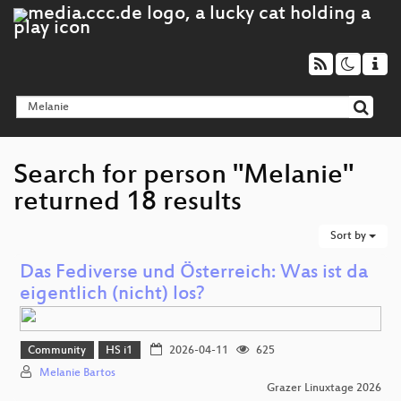
Search for person "Melanie"
returned 18 results
Sort by
Das Fediverse und Österreich: Was ist da
eigentlich (nicht) los?
Community
HS i1
2026-04-11
625
Melanie Bartos
Grazer Linuxtage 2026