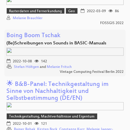
Rasterdaten und Fernerkundung
Geo
2022-03-09
86
Melanie Brauchler
FOSSGIS 2022
Boing Boom Tschak
(Be)Schreibungen von Sounds in BASIC-Manuals
2022-10-08
142
Stefan Höltgen
and
Melanie Fritsch
Vintage Computing Festival Berlin 2022
🌟 B&B-Panel: Technikgestaltung im
Sinne von Nachhaltigkeit und
Selbstbestimmung (DE/EN)
Technikgestaltung, Machtverhältnisse und Eigentum
2022-10-01
121
Rainer Rehak
,
Kirsten Bock
,
Constanze Kurz
,
Melanie Jaeger-