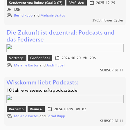
Sendezentrum Bühne (Saal X 07)
39c3-deu
2025-12-29
1.5k
Bernd Rupp
and
Melanie Bartos
39C3: Power Cycles
Die Zukunft ist dezentral: Podcasts und
das Fediverse
Vorträge
Großer Saal
2024-10-20
206
Melanie Bartos
and
Andi Hubel
SUBSCRIBE 11
Wisskomm liebt Podcasts:
10 Jahre wissenschaftspodcasts.de
Barcamp
Raum 6
2024-10-19
82
Melanie Bartos
and
Bernd Rupp
SUBSCRIBE 11