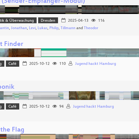
. (Sender-Empfänger-Modul)
itik & Überwachung
Dresden
2025-04-13
116
antin
,
Jonathan
,
Levi
,
Lukas
,
Philip
,
Tillmann
and
Theodor
t Finder
g
Café
2025-10-12
110
Jugend hackt Hamburg
onik
g
Café
2025-10-12
94
Jugend hackt Hamburg
the Flag