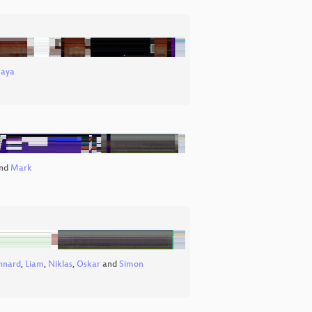
aya
nd
Mark
nnard
,
Liam
,
Niklas
,
Oskar
and
Simon