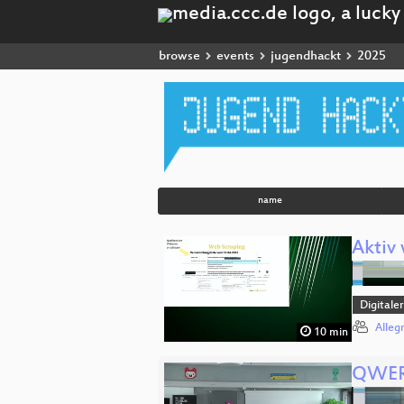
browse
events
jugendhackt
2025
name
Aktiv
Digitale
Alleg
10 min
QWE