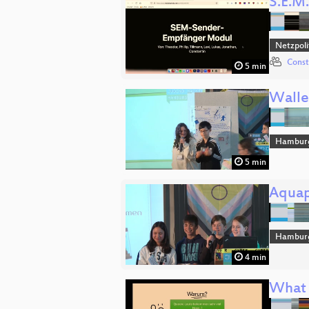
S.E.M
Netzpol
Const
5 min
Walle
Hambur
5 min
Aquap
Hambur
4 min
What 