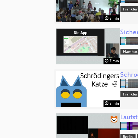
Frankfur
8 min
Siche
Hambur
7 min
Schrö
Frankfur
8 min
Lauts
Berlin