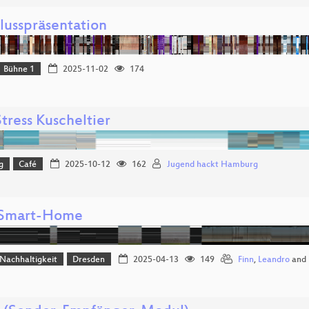
lusspräsentation
Bühne 1
2025-11-02
174
tress Kuscheltier
g
Café
2025-10-12
162
Jugend hackt Hamburg
-Smart-Home
Nachhaltigkeit
Dresden
2025-04-13
149
Finn
,
Leandro
and