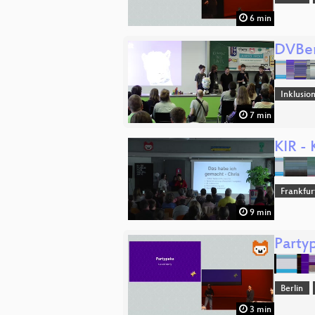
6 min
DVBer
Inklusio
7 min
KIR - 
Frankfur
9 min
Party
Berlin
3 min