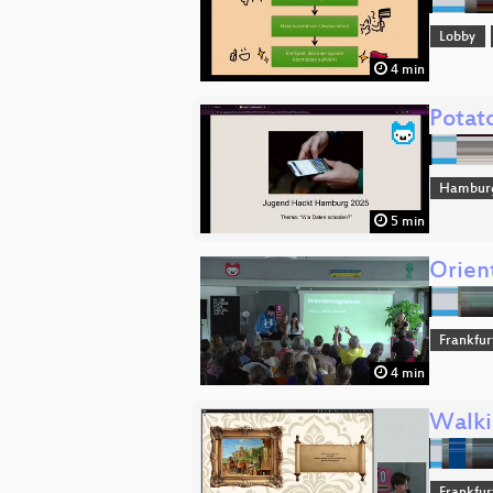
Lobby
4 min
Potat
Hambur
5 min
Orien
Frankfur
4 min
Walki