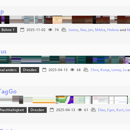
ip
Bühne 1
2025-11-02
74
Justus
,
Ilias
,
jim
,
Mikka
,
Helena
and
M
lus
mal anders
Dresden
2025-04-13
68
Chris
,
Konja
,
Lenny
,
Lu
a
TagGo
Nachhaltigkeit
Dresden
2025-04-13
61
Elias
,
Egor
,
Kurt
,
Le