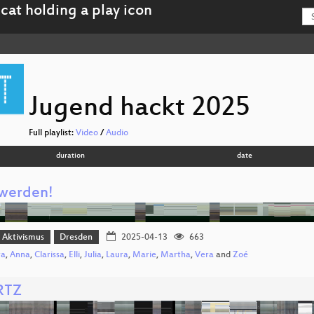
Jugend hackt 2025
Full playlist:
Video
/
Audio
duration
date
 werden!
r Aktivismus
Dresden
2025-04-13
663
ra
,
Anna
,
Clarissa
,
Elli
,
Julia
,
Laura
,
Marie
,
Martha
,
Vera
and
Zoé
RTZ