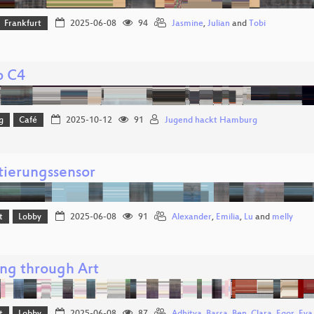
Frankfurt
2025-06-08
94
Jasmine
,
Julian
and
Tobi
o C4
g
Café
2025-10-12
91
Jugend hackt Hamburg
tierungssensor
t
Lobby
2025-06-08
91
Alexander
,
Emilia
,
Lu
and
melly
ng through Art