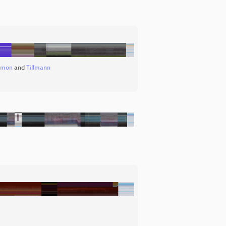
imon
and
Tillmann