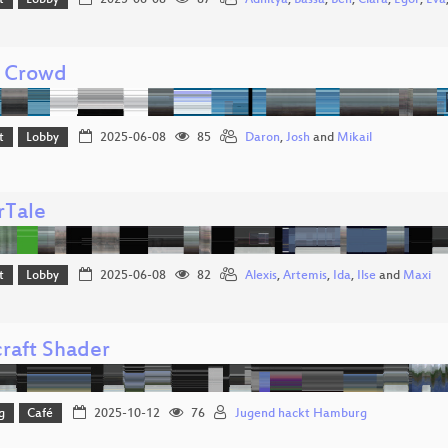
t
Lobby
2025-06-08
87
Adhitya
,
Bassa
,
Ben
,
Clara
,
Egor
,
Eva
 Crowd
t
Lobby
2025-06-08
85
Daron
,
Josh
and
Mikail
rTale
t
Lobby
2025-06-08
82
Alexis
,
Artemis
,
Ida
,
Ilse
and
Maxi
raft Shader
g
Café
2025-10-12
76
Jugend hackt Hamburg