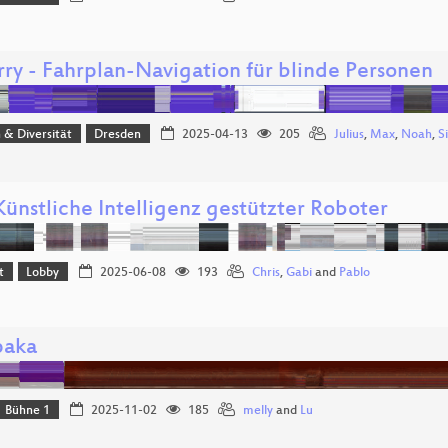
ry - Fahrplan-Navigation für blinde Personen
n & Diversität
Dresden
2025-04-13
205
Julius
,
Max
,
Noah
,
S
Künstliche Intelligenz gestützter Roboter
t
Lobby
2025-06-08
193
Chris
,
Gabi
and
Pablo
paka
Bühne 1
2025-11-02
185
melly
and
Lu