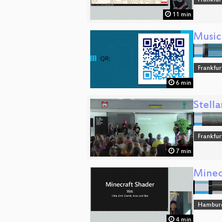
Frankfur
11 min
Music
Frankfur
6 min
Stella
Frankfur
7 min
Minec
Hambur
4 min