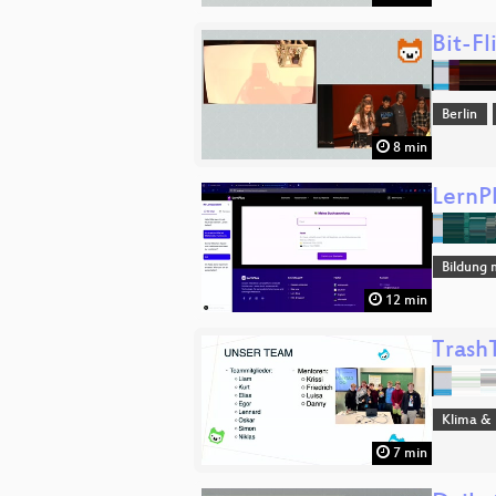
Bit-Fl
Berlin
8 min
LernP
Bildung 
12 min
Trash
Klima & 
7 min