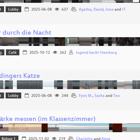
t
Lobby
2025-06-08
637
Agatha
,
David
,
Jona
and
JT
r durch die Nacht
g
Café
2025-10-12
262
Jugend hackt Hamburg
dingers Katze
t
Lobby
2025-06-08
244
Fynn M.
,
Sasha
and
Teo
tärke messen (im Klassenzimmer)
Bühne 1
2025-11-02
219
Charlotte
and
Anna