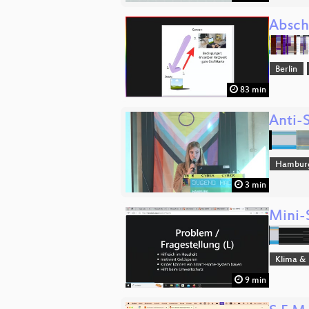
Absch
Berlin
83 min
Anti-S
Hambur
3 min
Mini
Klima & 
9 min