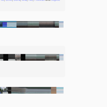
,
Ile
,
Lenn
,
Liora
,
Mia
,
Nic
,
Phineas
and
Sophie