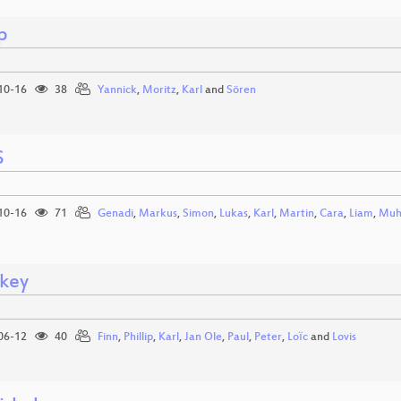
p
10-16
38
Yannick
,
Moritz
,
Karl
and
Sören
S
10-16
71
Genadi
,
Markus
,
Simon
,
Lukas
,
Karl
,
Martin
,
Cara
,
Liam
,
Mu
key
06-12
40
Finn
,
Phillip
,
Karl
,
Jan Ole
,
Paul
,
Peter
,
Loїc
and
Lovis