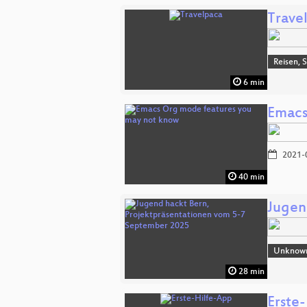
Trave
Reisen, 
6 min
Emacs
2021-
40 min
Jugen
Unknow
28 min
Erste