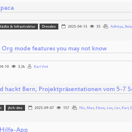
lpaca
Städte & Infrastruktur
Dresden
2025-04-13
35
Adhitya
,
Bela
 Org mode features you may not know
04-10
3.2k
Karl Voit
d hackt Bern, Projektpräsentationen vom 5-7
n
jhch-deu
2025-09-07
157
Nic
,
Max
,
Elena
,
Lou
,
Lev
,
Karl
,
E
-Hilfe-App