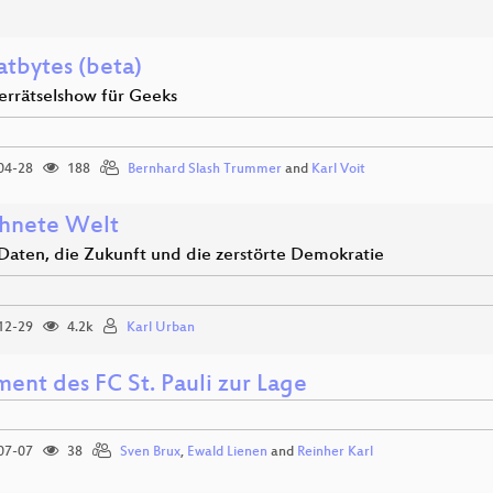
tbytes (beta)
derrätselshow für Geeks
04-28
188
Bernhard Slash Trummer
and
Karl Voit
hnete Welt
Daten, die Zukunft und die zerstörte Demokratie
12-29
4.2k
Karl Urban
ent des FC St. Pauli zur Lage
07-07
38
Sven Brux
,
Ewald Lienen
and
Reinher Karl