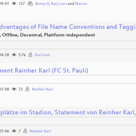
09-01
127
Benny G
,
Karl
,
Lars
and
Marvin
dvantages of File Name Conventions and Tagg
, Offline, Decentral, Plattform-independent
04-28
5.7k
Karl Voit
ent Rainher Karl (FC St. Pauli)
07-08
72
Reinher Karl
fplätze im Stadion, Statement von Reinher Karl
07-06
7
Reinher Karl