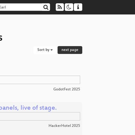
s
Sort by
next page
GodotFest 2025
anels, live of stage.
HackerHotel 2025