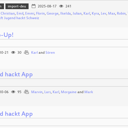
n
import-deu
2025-08-17
241
,
Christian
,
Emil
,
Emmi
,
Florin
,
George
,
IlseIda
,
Julian
,
Karl
,
Kyra
,
Lev
,
Max
,
Robin
,
aft Jugend hackt Schweiz
p-Up!
10-21
30
Karl
and
Sören
d hackt App
10-06
95
Marvin
,
Lars
,
Karl
,
Morgaine
and
Mark
d hackt App