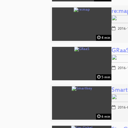
re:ma
2016-
4 min
GRaa
2016-
5 min
Smart
2016-
6 min