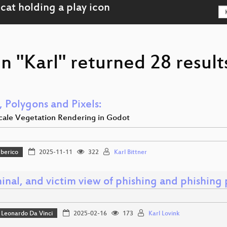
n "Karl" returned 28 result
, Polygons and Pixels:
cale Vegetation Rendering in Godot
Iberico
2025-11-11
322
Karl Bittner
inal, and victim view of phishing and phishing p
Leonardo Da Vinci
2025-02-16
173
Karl Lovink