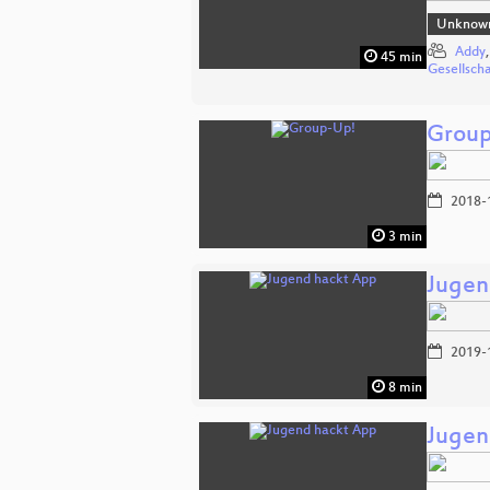
Unknow
Addy
45 min
Gesellsch
Grou
2018-
3 min
Jugen
2019-
8 min
Jugen