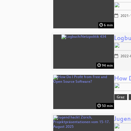
2021-
6 min
Logbu
2022-
94 min
How D
Graz
50 min
Jugen