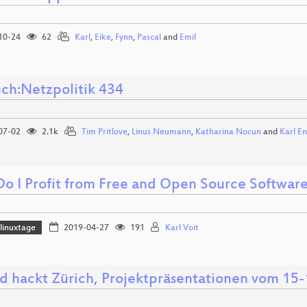
10-24
62
Karl
,
Eike
,
Fynn
,
Pascal
and
Emil
ch:Netzpolitik 434
07-02
2.1k
Tim Pritlove
,
Linus Neumann
,
Katharina Nocun
and
Karl E
o I Profit from Free and Open Source Softwar
linuxtage
2019-04-27
191
Karl Voit
d hackt Zürich, Projektpräsentationen vom 15-