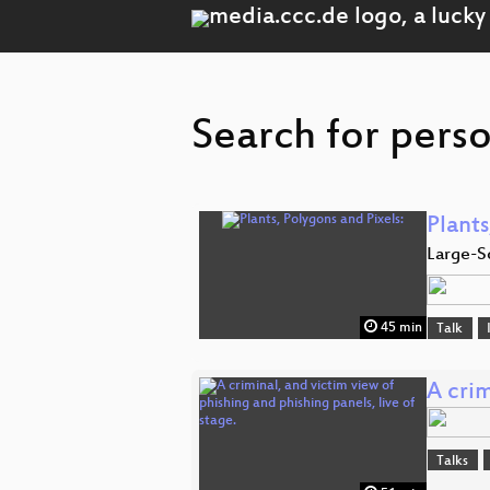
Search for perso
Plants
Large-S
45 min
Talk
A crim
Talks