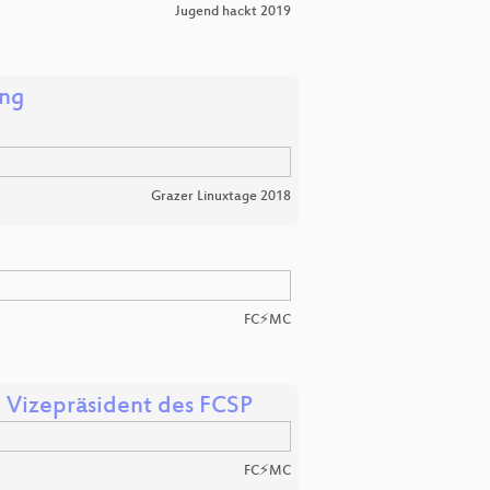
Jugend hackt 2019
ing
Grazer Linuxtage 2018
FC⚡MC
, Vizepräsident des FCSP
FC⚡MC