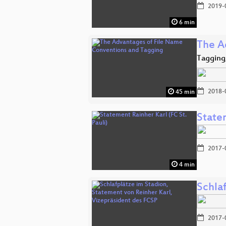
2019-
6 min
The A
Tagging
2018-
45 min
Statem
2017-
4 min
Schla
2017-