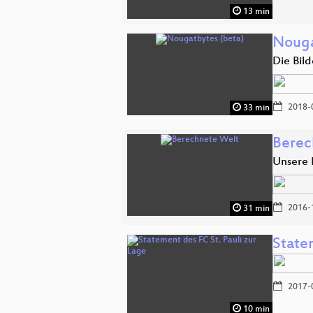
13 min
Nouga
Die Bil
2018-
33 min
Berec
Unsere 
2016-
31 min
Statem
2017-
10 min