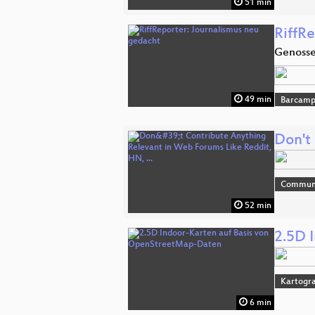
51 min
RiffR
Genosse
49 min
Barcam
Don't
Commun
52 min
2.5D 
Kartogra
6 min