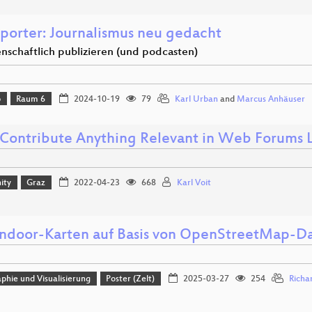
eporter: Journalismus neu gedacht
nschaftlich publizieren (und podcasten)
p
Raum 6
2024-10-19
79
Karl Urban
and
Marcus Anhäuser
 Contribute Anything Relevant in Web Forums Li
ity
Graz
2022-04-23
668
Karl Voit
Indoor-Karten auf Basis von OpenStreetMap-D
phie und Visualisierung
Poster (Zelt)
2025-03-27
254
Richa