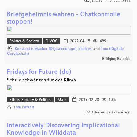
May Contain Hackers 2022
Briefgeheimnis wahren - Chatkontrolle
stoppen!
Politics & Society
DIVOC
2022-04-15
499
Konstantin Macher (Digitalcourage)
,
khaleesi
and
Tom (Digitale
Gesellschaft)
Bridging Bubbles
Fridays for Future (de)
Schule schwänzen für das Klima
Ethics, Society & Politics
Main
2019-12-28
1.8k
Tom Patzelt
36C3: Resource Exhaustion
Interactively Discovering Implicational
Knowledge in Wikidata