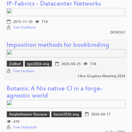
IP-Fabrics - Datacenter Networks
2015-11-10
714
Tom Eichhorn
DENOG7
Imposition methods for bookbinding
Zollhof
lgm2026-eng
2026-04-25
118
Tom Lechner
Libre Graphics Meeting 2026
Botanix: A Nix native CI in a forge-
agnostic world
Amphitheater Dussane
lixcon2026-eng
2026-04-17
410
Tom Hubrecht