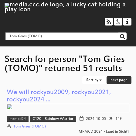
Search for person "Tom Gries
(TOMO)" returned 51 results
Sort by
next page
We will rockyou2009, rockyou2021,
rockyou2024 ...
mrmcd24
C120 - Rainbow Warrior
2024-10-05
149
Tom Gries (TOMO)
MRMCD 2024 - Land in Sicht?