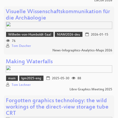
LixCon 2026
Visuelle Wissenschaftskommunikation für
die Archäologie
Wilhelm-von-Humboldt-Saal
NIAM2026-deu
2026-01-15
76
Tom Duscher
News-Infographics-Analytics-Maps 2026
Making Waterfalls
main
lgm2025-eng
2025-05-30
88
Tom Lechner
Libre Graphics Meeting 2025
Forgotten graphics technology: the wild
workings of the direct-view storage tube
CRT