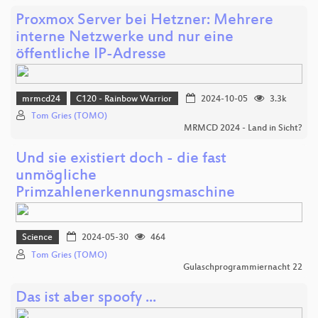
Proxmox Server bei Hetzner: Mehrere
interne Netzwerke und nur eine
öffentliche IP-Adresse
mrmcd24
C120 - Rainbow Warrior
2024-10-05
3.3k
Tom Gries (TOMO)
MRMCD 2024 - Land in Sicht?
Und sie existiert doch - die fast
unmögliche
Primzahlenerkennungsmaschine
Science
2024-05-30
464
Tom Gries (TOMO)
Gulaschprogrammiernacht 22
Das ist aber spoofy ...