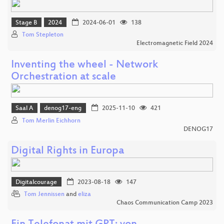
Stage B
2024
2024-06-01
138
Tom Stepleton
Electromagnetic Field 2024
Inventing the wheel - Network
Orchestration at scale
Saal A
denog17-eng
2025-11-10
421
Tom Merlin Eichhorn
DENOG17
Digital Rights in Europa
Digitalcourage
2023-08-18
147
Tom Jennissen
and
eliza
Chaos Communication Camp 2023