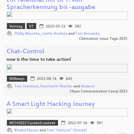
Ein Telefonat mit GPT: von
Spracherkennung bis -ausgabe
Vortrag
V7
2025-03-22
582
Phillip Blaschka
,
Lisette Kratkey
and
Tom Borowsky
Chemnitzer Linux-Tage 2025
Chat-Control
now is the time to take action!
Milliways
2023-08-16
642
Tom Jennissen
,
Konstantin Macher
and
khaleesi
Chaos Communication Camp 2023
A Smart Light Hacking Journey
MCH2022 Curated content
2022-07-26
581
Khaled Nassar
and
Tom "Halcyon" Clement