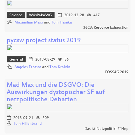
Science
WikiPakaWG
2019-12-28
417
Maximilian Marx
and
Tom Hanika
36C3: Resource Exhaustion
pycsw project status 2019
General
2019-08-29
86
Angelos Tzotsos
and
Tom Kralidis
FOSS4G 2019
Mad Max und die DSGVO: Die
Auswirkungen dystopischer SF auf
netzpolitische Debatten
2018-09-21
309
Tom Hillenbrand
Das ist Netzpolitik! #14np