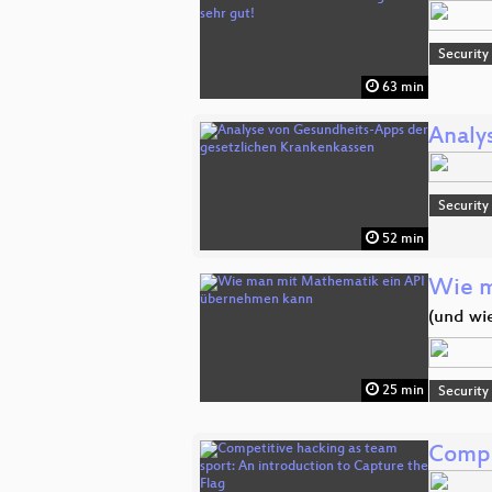
Security
63 min
Analy
Security
52 min
Wie m
(und wi
25 min
Security
Compe