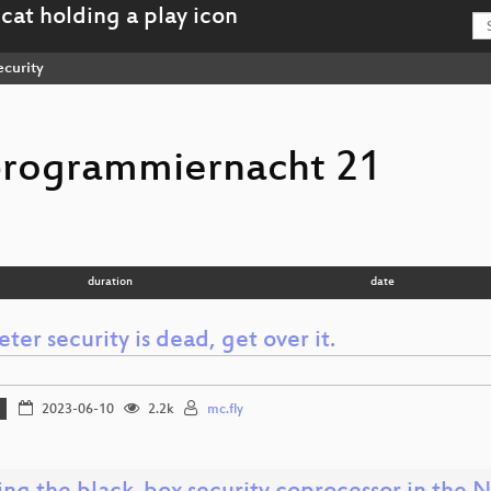
curity
programmiernacht 21
duration
date
ter security is dead, get over it.
2023-06-10
2.2k
mc.fly