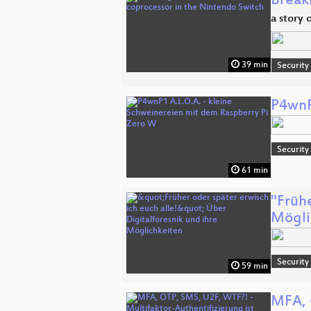
Break
a story 
39 min
Security
P4wnP
Security
61 min
"Frühe
Mögli
Security
59 min
MFA, 