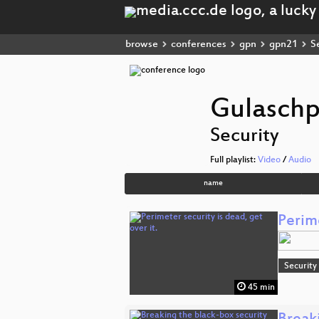
browse
conferences
gpn
gpn21
Se
Gulasch
Security
Full playlist:
Video
/
Audio
name
Perime
Security
45 min