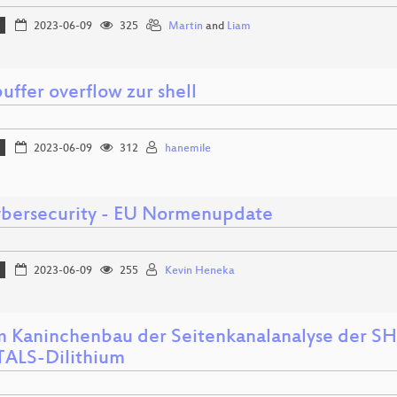
2023-06-09
325
Martin
and
Liam
ffer overflow zur shell
2023-06-09
312
hanemile
ybersecurity - EU Normenupdate
2023-06-09
255
Kevin Heneka
im Kaninchenbau der Seitenkanalanalyse der S
ALS-Dilithium