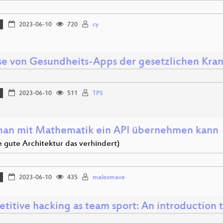
2023-06-10
720
cy
se von Gesundheits-Apps der gesetzlichen Kra
2023-06-10
511
TPS
an mit Mathematik ein API übernehmen kann
e gute Architektur das verhindert)
2023-06-10
435
malexmave
titive hacking as team sport: An introduction 