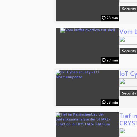
Security
28 min
Vom bu
Security
29 min
IoT C
Security
58 min
Tief 
CRYST