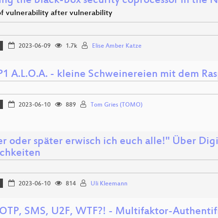
ing the black-box security coprocessor in the 
of vulnerability after vulnerability
2023-06-09
1.7k
Elise Amber Katze
1 A.L.O.A. - kleine Schweinereien mit dem Ra
2023-06-10
889
Tom Gries (TOMO)
r oder später erwisch ich euch alle!" Über Digi
chkeiten
2023-06-10
814
Uli Kleemann
OTP, SMS, U2F, WTF?! - Multifaktor-Authentifiz