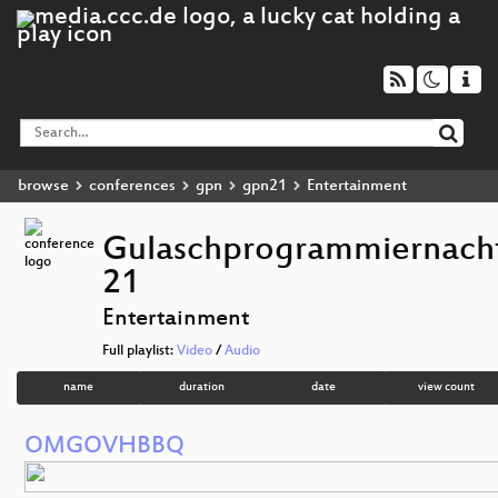
browse
conferences
gpn
gpn21
Entertainment
Gulaschprogrammiernach
21
Entertainment
Full playlist:
Video
/
Audio
name
duration
date
view count
OMGOVHBBQ