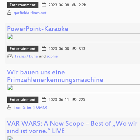
Entertainment
2023-06-08
2.2k
garfieldairlines.net
PowerPoint-Karaoke
Entertainment
2023-06-08
313
Franzi / kunsi
and
sophie
Wir bauen uns eine
Primzahlenerkennungsmaschine
Entertainment
2023-06-11
225
Tom Gries (TOMO)
VAR WARS: A New Scope – Best of „Wo wir
sind ist vorne.“ LIVE