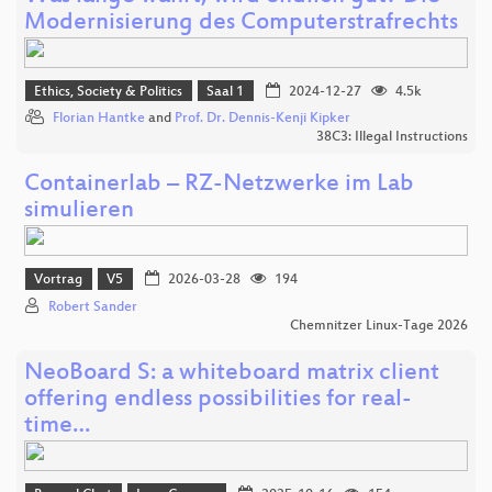
Modernisierung des Computerstrafrechts
Ethics, Society & Politics
Saal 1
2024-12-27
4.5k
Florian Hantke
and
Prof. Dr. Dennis-Kenji Kipker
38C3: Illegal Instructions
Containerlab – RZ-Netzwerke im Lab
simulieren
Vortrag
V5
2026-03-28
194
Robert Sander
Chemnitzer Linux-Tage 2026
NeoBoard S: a whiteboard matrix client
offering endless possibilities for real-
time…