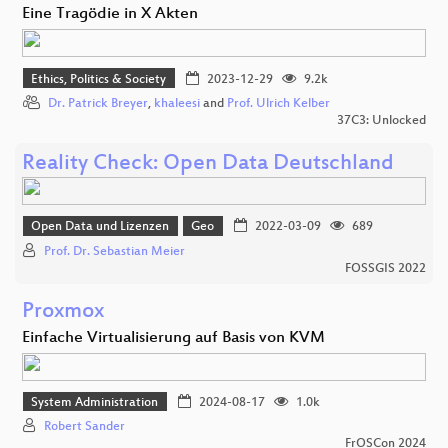
Eine Tragödie in X Akten
Ethics, Politics & Society
2023-12-29
9.2k
Dr. Patrick Breyer
,
khaleesi
and
Prof. Ulrich Kelber
37C3: Unlocked
Reality Check: Open Data Deutschland
Open Data und Lizenzen
Geo
2022-03-09
689
Prof. Dr. Sebastian Meier
FOSSGIS 2022
Proxmox
Einfache Virtualisierung auf Basis von KVM
System Administration
2024-08-17
1.0k
Robert Sander
FrOSCon 2024