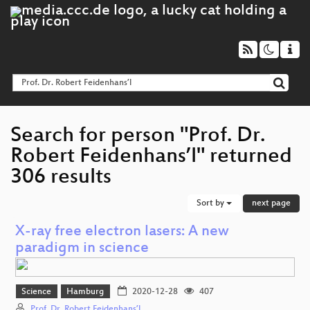
Search for person "Prof. Dr.
Robert Feidenhans’l" returned
306 results
Sort by
next page
X-ray free electron lasers: A new
paradigm in science
Science
Hamburg
2020-12-28
407
Prof. Dr. Robert Feidenhans’l