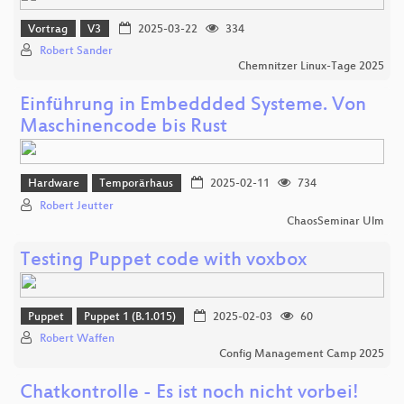
Vortrag
V3
2025-03-22
334
Robert Sander
Chemnitzer Linux-Tage 2025
Einführung in Embeddded Systeme. Von
Maschinencode bis Rust
Hardware
Temporärhaus
2025-02-11
734
Robert Jeutter
ChaosSeminar Ulm
Testing Puppet code with voxbox
Puppet
Puppet 1 (B.1.015)
2025-02-03
60
Robert Waffen
Config Management Camp 2025
Chatkontrolle - Es ist noch nicht vorbei!