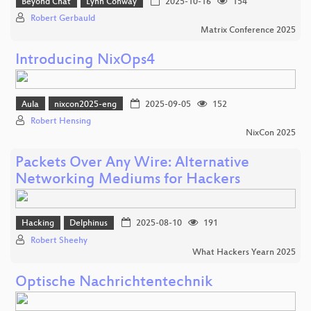
Beyond Chat
Lynn Conway
2025-10-16
154
Robert Gerbauld
Matrix Conference 2025
Introducing NixOps4
Aula
nixcon2025-eng
2025-09-05
152
Robert Hensing
NixCon 2025
Packets Over Any Wire: Alternative
Networking Mediums for Hackers
Hacking
Delphinus
2025-08-10
191
Robert Sheehy
What Hackers Yearn 2025
Optische Nachrichtentechnik