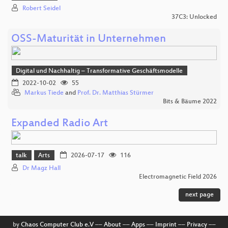
Robert Seidel
37C3: Unlocked
OSS-Maturität in Unternehmen
Digital und Nachhaltig – Transformative Geschäftsmodelle
2022-10-02
55
Markus Tiede
and
Prof. Dr. Matthias Stürmer
Bits & Bäume 2022
Expanded Radio Art
talk
Arts
2026-07-17
116
Dr Magz Hall
Electromagnetic Field 2026
next page
by
Chaos Computer Club e.V
––
About
––
Apps
––
Imprint
––
Privacy
––