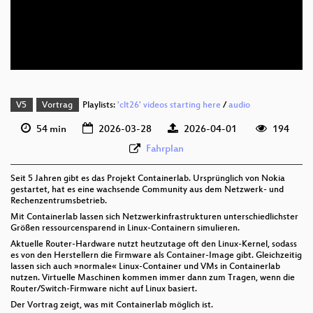
deu 576p (mp4)
deu 576p (webm)
V5
Vortrag
Playlists:
'clt26' videos starting here
/
audio
54 min
2026-03-28
2026-04-01
194
Fahrplan
Seit 5 Jahren gibt es das Projekt Containerlab. Ursprünglich von Nokia
gestartet, hat es eine wachsende Community aus dem Netzwerk- und
Rechenzentrumsbetrieb.
Mit Containerlab lassen sich Netzwerkinfrastrukturen unterschiedlichster
Größen ressourcensparend in Linux-Containern simulieren.
Aktuelle Router-Hardware nutzt heutzutage oft den Linux-Kernel, sodass
es von den Herstellern die Firmware als Container-Image gibt. Gleichzeitig
lassen sich auch »normale« Linux-Container und VMs in Containerlab
nutzen. Virtuelle Maschinen kommen immer dann zum Tragen, wenn die
Router/Switch-Firmware nicht auf Linux basiert.
Der Vortrag zeigt, was mit Containerlab möglich ist.