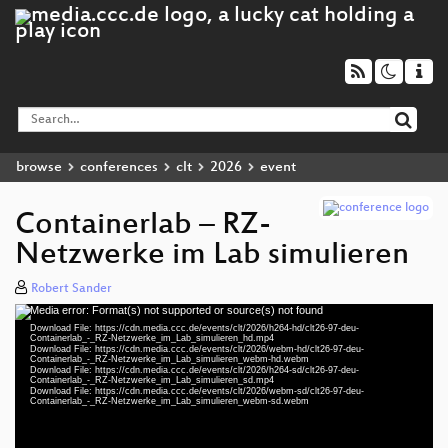
browse
conferences
clt
2026
event
Containerlab – RZ-
Netzwerke im Lab simulieren
Robert Sander
Media error: Format(s) not supported or source(s) not found
Video
Download File: https://cdn.media.ccc.de/events/clt/2026/h264-hd/clt26-97-deu-
Player
Containerlab_-_RZ-Netzwerke_im_Lab_simulieren_hd.mp4
Download File: https://cdn.media.ccc.de/events/clt/2026/webm-hd/clt26-97-deu-
Containerlab_-_RZ-Netzwerke_im_Lab_simulieren_webm-hd.webm
Download File: https://cdn.media.ccc.de/events/clt/2026/h264-sd/clt26-97-deu-
Containerlab_-_RZ-Netzwerke_im_Lab_simulieren_sd.mp4
Download File: https://cdn.media.ccc.de/events/clt/2026/webm-sd/clt26-97-deu-
deu 1080p (mp4)
Containerlab_-_RZ-Netzwerke_im_Lab_simulieren_webm-sd.webm
deu 1080p (webm)