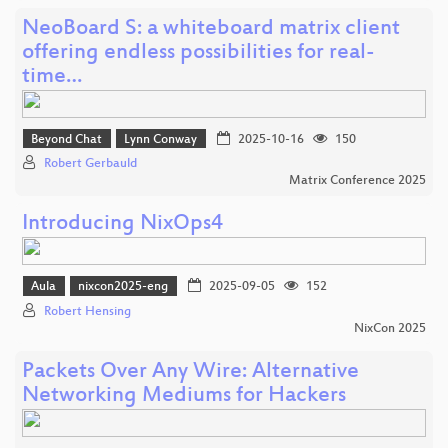
NeoBoard S: a whiteboard matrix client
offering endless possibilities for real-
time…
Beyond Chat
Lynn Conway
2025-10-16
150
Robert Gerbauld
Matrix Conference 2025
Introducing NixOps4
Aula
nixcon2025-eng
2025-09-05
152
Robert Hensing
NixCon 2025
Packets Over Any Wire: Alternative
Networking Mediums for Hackers