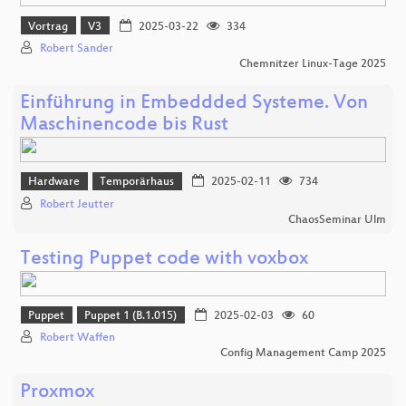
Vortrag
V3
2025-03-22
334
Robert Sander
Chemnitzer Linux-Tage 2025
Einführung in Embeddded Systeme. Von
Maschinencode bis Rust
Hardware
Temporärhaus
2025-02-11
734
Robert Jeutter
ChaosSeminar Ulm
Testing Puppet code with voxbox
Puppet
Puppet 1 (B.1.015)
2025-02-03
60
Robert Waffen
Config Management Camp 2025
Proxmox