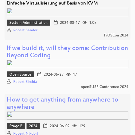
Einfache Virtualisierung auf Basis von KVM
System Administration
2024-08-17
1.0k
Robert Sander
FrOSCon 2024
If we build it, will they come: Contribution
Beyond Coding
Open Source
2024-06-29
17
Robert Sirchia
openSUSE Conference 2024
How to get anything from anywhere to
anywhere
Stage B
2024
2024-06-02
129
Robert Nixdorf