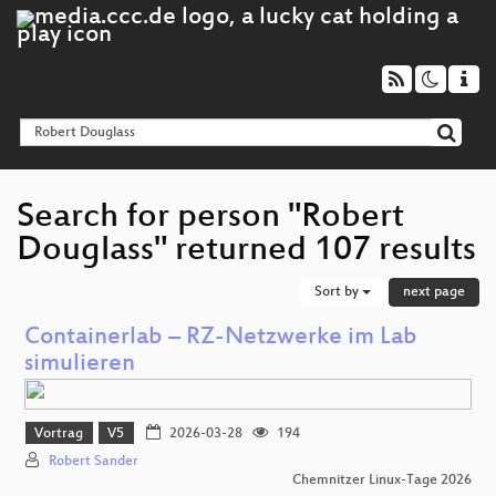
Search for person "Robert
Douglass" returned 107 results
Sort by
next page
Containerlab – RZ-Netzwerke im Lab
simulieren
Vortrag
V5
2026-03-28
194
Robert Sander
Chemnitzer Linux-Tage 2026