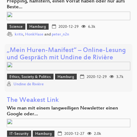
Prepping, hamstern, einen Vorrat haben oder nur aufs
Beste…
Science
Hamburg
2020-12-29
6.3k
kritis
,
HonkHase
and
peter_n2n
„Mein Huren-Manifest“ – Online-Lesung
und Gespräch mit Undine de Rivière
Ethics, Society & Politics
Hamburg
2020-12-29
3.7k
Undine de Rivière
The Weakest Link
Wie man mit einem langweiligen Newsletter einen
Google oder…
IT-Security
Hamburg
2020-12-27
2.0k