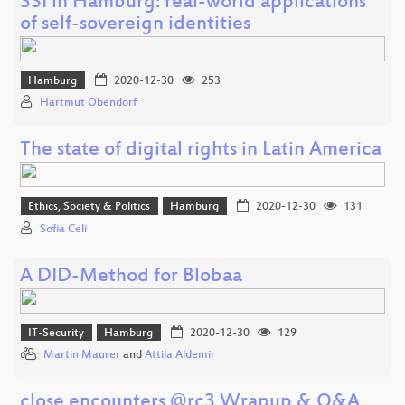
SSI in Hamburg: real-world applications
of self-sovereign identities
Hamburg
2020-12-30
253
Hartmut Obendorf
The state of digital rights in Latin America
Ethics, Society & Politics
Hamburg
2020-12-30
131
Sofia Celi
A DID-Method for Blobaa
IT-Security
Hamburg
2020-12-30
129
Martin Maurer
and
Attila Aldemir
close encounters @rc3 Wrapup & Q&A