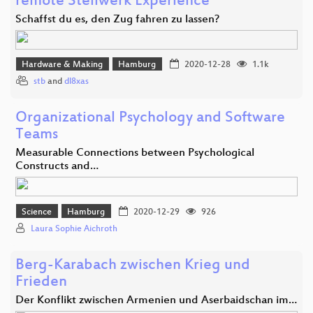
remote Stellwerk Experience
Schaffst du es, den Zug fahren zu lassen?
Hardware & Making
Hamburg
2020-12-28
1.1k
stb
and
dl8xas
Organizational Psychology and Software
Teams
Measurable Connections between Psychological
Constructs and…
Science
Hamburg
2020-12-29
926
Laura Sophie Aichroth
Berg-Karabach zwischen Krieg und
Frieden
Der Konflikt zwischen Armenien und Aserbaidschan im…