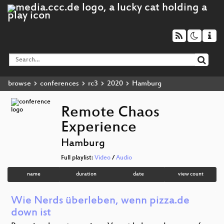
browse
conferences
rc3
2020
Hamburg
Remote Chaos
Experience
Hamburg
Full playlist:
Video
/
Audio
name
duration
date
view count
Wie Nerds überleben, wenn pizza.de
down ist