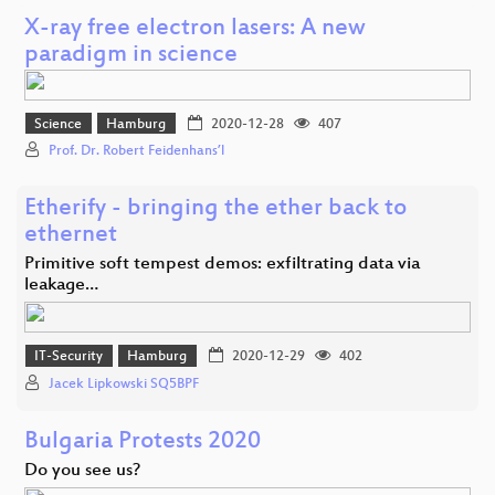
X-ray free electron lasers: A new
paradigm in science
Science
Hamburg
2020-12-28
407
Prof. Dr. Robert Feidenhans’l
Etherify - bringing the ether back to
ethernet
Primitive soft tempest demos: exfiltrating data via
leakage…
IT-Security
Hamburg
2020-12-29
402
Jacek Lipkowski SQ5BPF
Bulgaria Protests 2020
Do you see us?