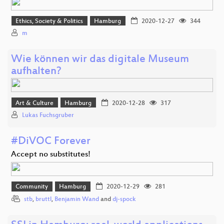
Ethics, Society & Politics
Hamburg
2020-12-27
344
m
Wie können wir das digitale Museum
aufhalten?
Art & Culture
Hamburg
2020-12-28
317
Lukas Fuchsgruber
#DiVOC Forever
Accept no substitutes!
Community
Hamburg
2020-12-29
281
stb
,
bruttl
,
Benjamin Wand
and
dj-spock