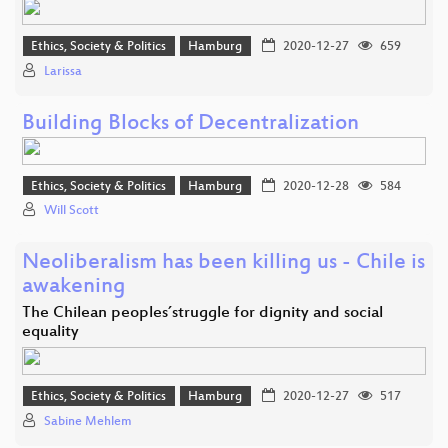
Ethics, Society & Politics
Hamburg
2020-12-27
659
Larissa
Building Blocks of Decentralization
Ethics, Society & Politics
Hamburg
2020-12-28
584
Will Scott
Neoliberalism has been killing us - Chile is
awakening
The Chilean peoples´struggle for dignity and social
equality
Ethics, Society & Politics
Hamburg
2020-12-27
517
Sabine Mehlem