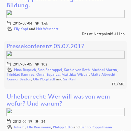
Bildung.
2015-09-04
1.6k
Elly Köpf
and
Nils Weichert
Das ist Netzpolitik! #11np
Pressekonferenz 05.07.2017
2017-07-05
102
Nina Reiprich
,
Sina Schröppel
,
Kathia von Roth
,
Michael Martin
,
Trinidad Ramírez
,
Omar Esparza
,
Matthias Wisbar
,
Malte Albrecht
,
Connor Beaton
,
Ole Plogstedt
and
Siri Keil
FC⚡MC
Urheberrecht: Wer will was von wem
wofür? Und warum?
2012-05-19
34
fukami
,
Ole Reissmann
,
Philipp Otto
and
Benno Pöppelmann