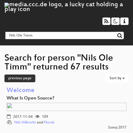
Search for person "Nils Ole
Timm" returned 67 results
previous page
Sort by
Welcome
What Is Open Source?
2017-11-04
109
Nils Hilbricht
and
Florob
Sonoj 2017