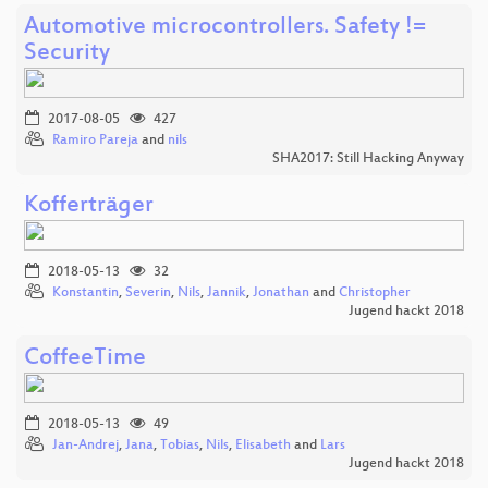
Automotive microcontrollers. Safety !=
Security
2017-08-05
427
Ramiro Pareja
and
nils
SHA2017: Still Hacking Anyway
Kofferträger
2018-05-13
32
Konstantin
,
Severin
,
Nils
,
Jannik
,
Jonathan
and
Christopher
Jugend hackt 2018
CoffeeTime
2018-05-13
49
Jan-Andrej
,
Jana
,
Tobias
,
Nils
,
Elisabeth
and
Lars
Jugend hackt 2018