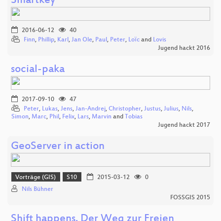
Smartkey
2016-06-12
40
Finn
,
Phillip
,
Karl
,
Jan Ole
,
Paul
,
Peter
,
Loїc
and
Lovis
Jugend hackt 2016
social-paka
2017-09-10
47
Peter
,
Lukas
,
Jens
,
Jan-Andrej
,
Christopher
,
Justus
,
Julius
,
Nils
,
Simon
,
Marc
,
Phil
,
Felix
,
Lars
,
Marvin
and
Tobias
Jugend hackt 2017
GeoServer in action
Vorträge (GIS)
S10
2015-03-12
0
Nils Bühner
FOSSGIS 2015
Shift happens. Der Weg zur Freien