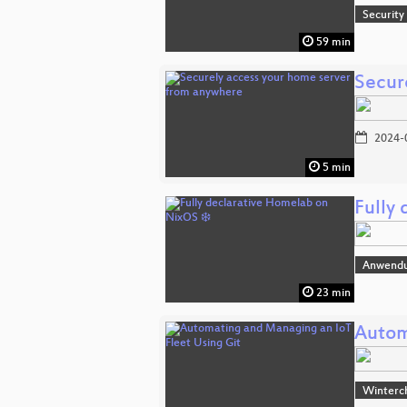
Security
59 min
Secur
2024-
5 min
Fully
Anwend
23 min
Autom
Winterc