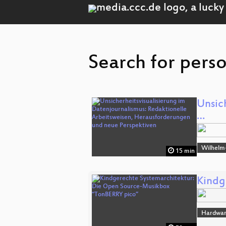
Search for pers
Unsic
…
Wilhelm
15 min
Kindg
Hardwar