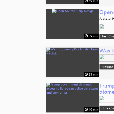
59 min
Open-
A new P
59 min
Test Ch
Was t
Praxisbe
25 min
Trump
biome
Ethics, S
40 min