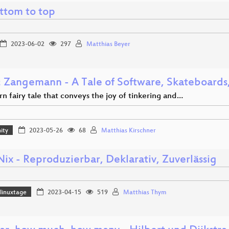
ottom to top
2023-06-02
297
Matthias Beyer
 Zangemann - A Tale of Software, Skateboards
 fairy tale that conveys the joy of tinkering and…
ity
2023-05-26
68
Matthias Kirschner
Nix - Reproduzierbar, Deklarativ, Zuverlässig
linuxtage
2023-04-15
519
Matthias Thym