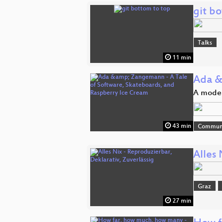
git b
Talks
11 min
Ada &
A modern
43 min
Commun
Alles 
Graz
27 min