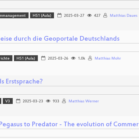
enmanagement
HS1 (Aula)
2025-03-27
427
Matthias Daues
Reise durch die Geoportale Deutschlands
richte
HS1 (Aula)
2025-03-26
1.0k
Matthias Mohr
ls Erstsprache?
V3
2025-03-23
933
Matthias Werner
Pegasus to Predator - The evolution of Commer