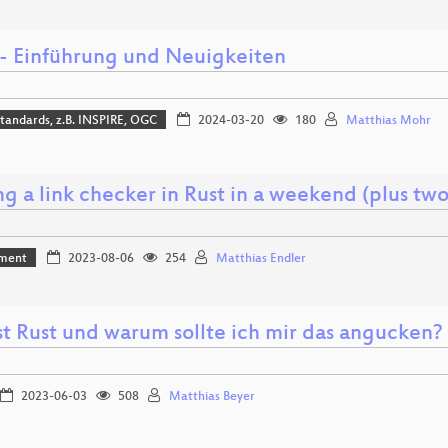
- Einführung und Neuigkeiten
tandards, z.B. INSPIRE, OGC
2024-03-20
180
Matthias Mohr
g a link checker in Rust in a weekend (plus two
ment
2023-08-06
254
Matthias Endler
st Rust und warum sollte ich mir das angucken?
2023-06-03
508
Matthias Beyer