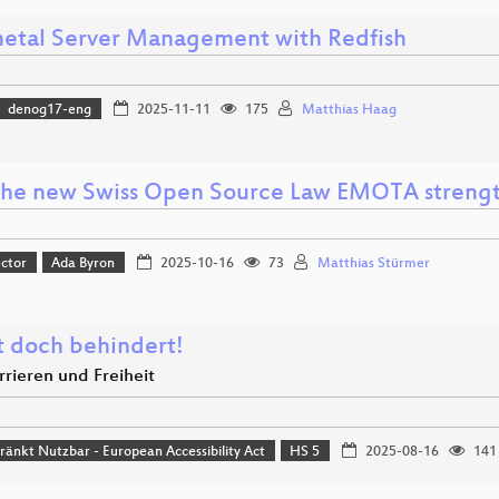
etal Server Management with Redfish
denog17-eng
2025-11-11
175
Matthias Haag
he new Swiss Open Source Law EMOTA strength
ector
Ada Byron
2025-10-16
73
Matthias Stürmer
st doch behindert!
rrieren und Freiheit
ränkt Nutzbar - European Accessibility Act
HS 5
2025-08-16
141