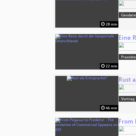
Geodat
28 min
Eine 
Praxisbe
22 min
Rust a
Vortrag
46 min
From 