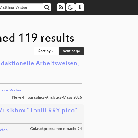
ned 119 results
Sort by
next page
edaktionelle Arbeitsweisen,
arie Wisbar
News-Infographics-Analytics-Maps 2026
Musikbox “TonBERRY pico”
Gulaschprogrammiernacht 24
efan