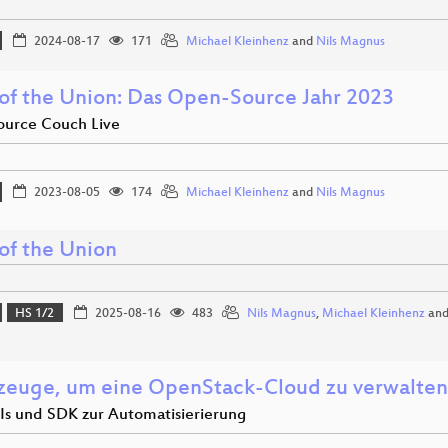
2024-08-17
171
Michael Kleinhenz
and
Nils Magnus
 of the Union: Das Open-Source Jahr 2023
urce Couch Live
2023-08-05
174
Michael Kleinhenz
and
Nils Magnus
 of the Union
HS 1/2
2025-08-16
483
Nils Magnus
,
Michael Kleinhenz
an
euge, um eine OpenStack-Cloud zu verwalten
PIs und SDK zur Automatisierierung