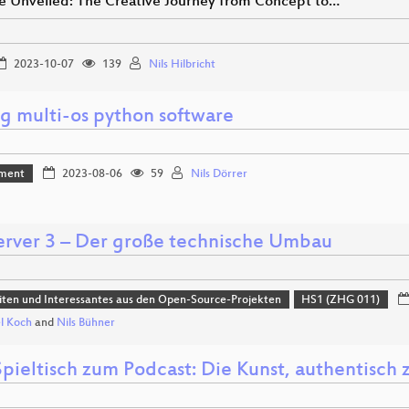
e Unveiled: The Creative Journey from Concept to…
2023-10-07
139
Nils Hilbricht
ng multi-os python software
ment
2023-08-06
59
Nils Dörrer
rver 3 – Der große technische Umbau
ten und Interessantes aus den Open-Source-Projekten
HS1 (ZHG 011)
l Koch
and
Nils Bühner
pieltisch zum Podcast: Die Kunst, authentisch 