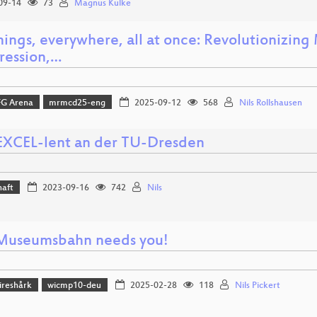
09-14
73
Magnus Kulke
hings, everywhere, all at once: Revolutionizin
ession,…
FG Arena
mrmcd25-eng
2025-09-12
568
Nils Rollshausen
 EXCEL-lent an der TU-Dresden
haft
2023-09-16
742
Nils
Museumsbahn needs you!
reshårk
wicmp10-deu
2025-02-28
118
Nils Pickert