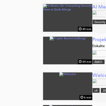
AI Me
Security
40 min
Proje
Eiskalt
44 min
AMS1
Welc
c4
2
6 min