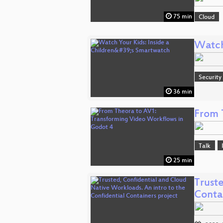
75 min
Cloud
Watch
Security
36 min
From 
Talk
25 min
Trust
Conta