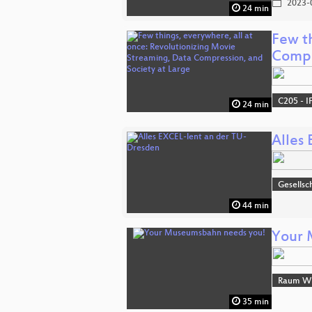
2023-
24 min
Few t
Compr
C205 - I
24 min
Alles
Gesellsc
44 min
Your 
Raum Wi
35 min