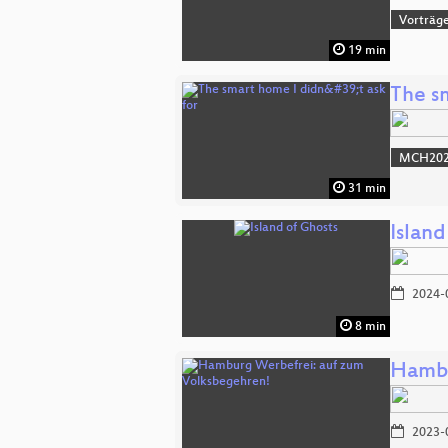
Vorträg
19 min
The sm
MCH2022
31 min
Island
2024-
8 min
Hambu
2023-