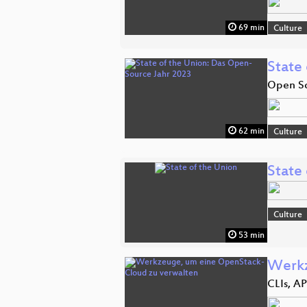
69 min
Culture
State
Open So
62 min
Culture
State
Culture
53 min
Werkz
CLIs, A