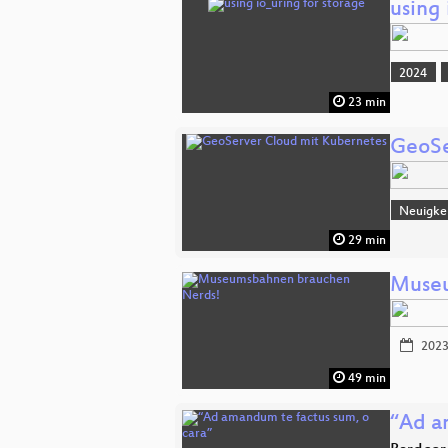
using 
2024
23 min
GeoSe
Neuigke
29 min
Museu
2023
49 min
“Ad a