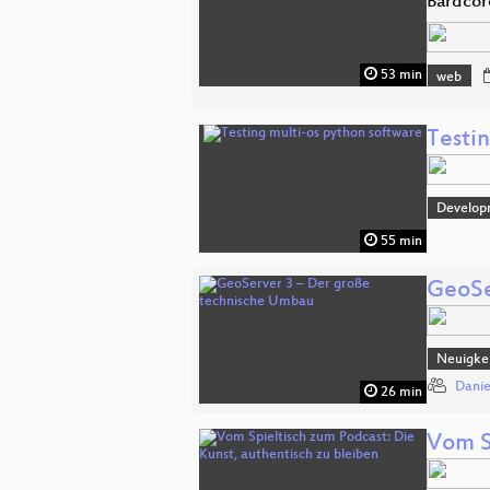
Bardcor
53 min
web
Testi
Develop
55 min
GeoSe
Neuigkei
Danie
26 min
Vom S