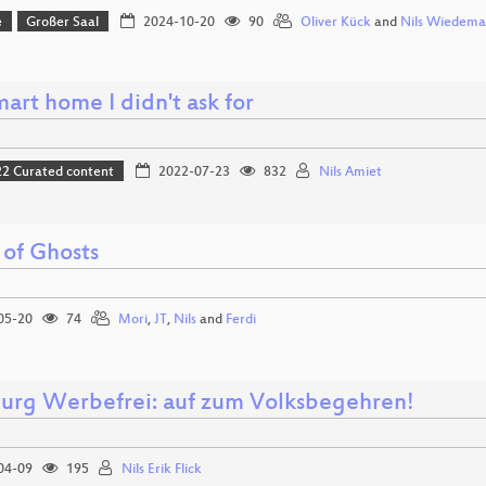
e
Großer Saal
2024-10-20
90
Oliver Kück
and
Nils Wiedem
art home I didn't ask for
 Curated content
2022-07-23
832
Nils Amiet
 of Ghosts
05-20
74
Mori
,
JT
,
Nils
and
Ferdi
rg Werbefrei: auf zum Volksbegehren!
04-09
195
Nils Erik Flick