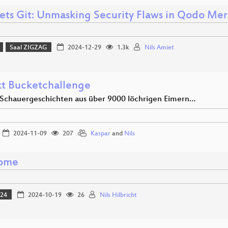
ets Git: Unmasking Security Flaws in Qodo Me
Saal ZIGZAG
2024-12-29
1.3k
Nils Amiet
kt Bucketchallenge
e Schauergeschichten aus über 9000 löchrigen Eimern…
2024-11-09
207
Kaspar
and
Nils
ome
024
2024-10-19
26
Nils Hilbricht