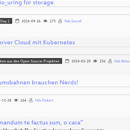
io_uring for storage
Day 2
2024-09-26
275
Nils Goroll
rver Cloud mit Kubernetes
iten aus den Open-Source-Projekten
2024-03-20
256
Nils Bühn
msbahnen brauchen Nerds!
-12-28
264
Nils Pickert
mandum te factus sum, o cara”