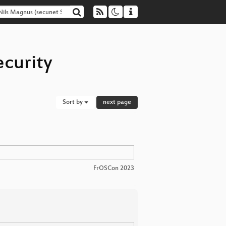
ecurity
Sort by
next page
FrOSCon 2023