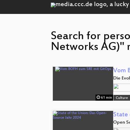
Search for pers
Networks AG)" r
Vom B
Die Evol
61 min
Culture
State
Open So