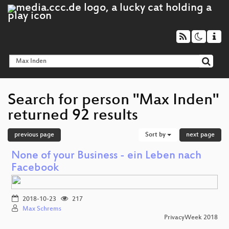
Search for person "Max Inden"
returned 92 results
previous page
Sort by
next page
None of your Business - ein Leben nach
Facebook
2018-10-23
217
Max Schrems
PrivacyWeek 2018