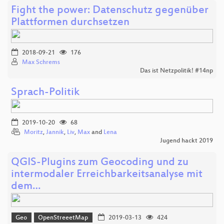
Fight the power: Datenschutz gegenüber
Plattformen durchsetzen
2018-09-21
176
Max Schrems
Das ist Netzpolitik! #14np
Sprach-Politik
2019-10-20
68
Moritz
,
Jannik
,
Liv
,
Max
and
Lena
Jugend hackt 2019
QGIS-Plugins zum Geocoding und zu
intermodaler Erreichbarkeitsanalyse mit
dem…
Geo
OpenStreeetMap
2019-03-13
424