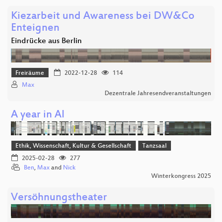
Kiezarbeit und Awareness bei DW&Co
Enteignen
Eindrücke aus Berlin
Freiräume
2022-12-28
114
Max
Dezentrale Jahresendveranstaltungen
A year in AI
Ethik, Wissenschaft, Kultur & Gesellschaft
Tanzsaal
2025-02-28
277
Ben
,
Max
and
Nick
Winterkongress 2025
Versöhnungstheater