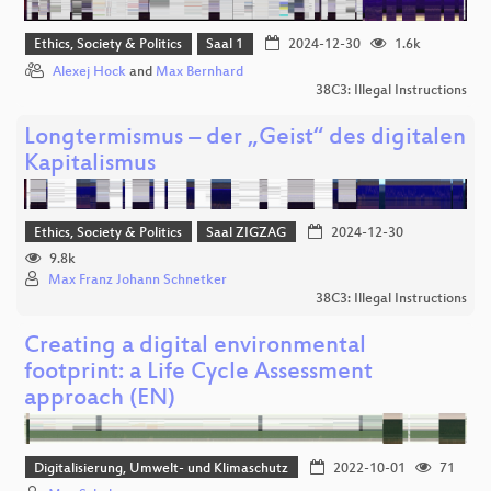
Ethics, Society & Politics
Saal 1
2024-12-30
1.6k
Alexej Hock
and
Max Bernhard
38C3: Illegal Instructions
Longtermismus – der „Geist“ des digitalen
Kapitalismus
Ethics, Society & Politics
Saal ZIGZAG
2024-12-30
9.8k
Max Franz Johann Schnetker
38C3: Illegal Instructions
Creating a digital environmental
footprint: a Life Cycle Assessment
approach (EN)
Digitalisierung, Umwelt- und Klimaschutz
2022-10-01
71