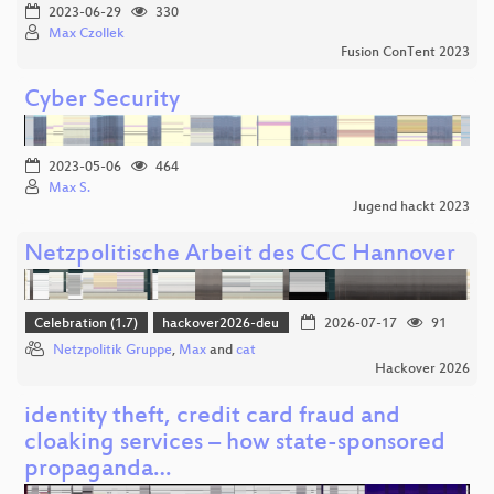
2023-06-29
330
Max Czollek
Fusion ConTent 2023
Cyber Security
2023-05-06
464
Max S.
Jugend hackt 2023
Netzpolitische Arbeit des CCC Hannover
Celebration (1.7)
hackover2026-deu
2026-07-17
91
Netzpolitik Gruppe
,
Max
and
cat
Hackover 2026
identity theft, credit card fraud and
cloaking services – how state-sponsored
propaganda…