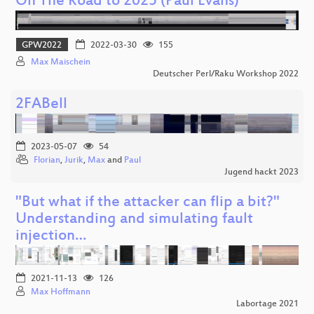
On The Road to 2025 (Paul Evans)
GPW2022
2022-03-30
155
Max Maischein
Deutscher Perl/Raku Workshop 2022
2FABell
2023-05-07
54
Florian
,
Jurik
,
Max
and
Paul
Jugend hackt 2023
"But what if the attacker can flip a bit?"
Understanding and simulating fault
injection…
2021-11-13
126
Max Hoffmann
Labortage 2021