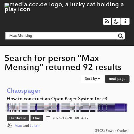
Search for person "Max
Mensing" returned 92 results
Sort by
next page
Chaospager
How to construct an Open Pager System for c3
Hardware
One
2025-12-28
4.7k
Max
and
Julian
39C3: Power Cycles