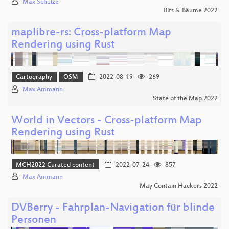
Max Schulze
Bits & Bäume 2022
maplibre-rs: Cross-platform Map
Rendering using Rust
Cartography
OSM
2022-08-19
269
Max Ammann
State of the Map 2022
World in Vectors - Cross-platform Map
Rendering using Rust
MCH2022 Curated content
2022-07-24
857
Max Ammann
May Contain Hackers 2022
DVBerry - Fahrplan-Navigation für blinde
Personen