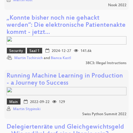
Martin Rost
Nook 2022
„Konnte bisher noch nie gehackt
werden“: Die elektronische Patientenakte
kommt - jetzt…
Security
Saal 1
2024-12-27
141.6k
Martin Tschirsich
and
Bianca Kastl
38C3: Illegal Instructions
Running Machine Learning in Production
- a Journey to Success
Main
2022-09-22
129
Martin Stypinski
Swiss Python Summit 2022
Delegiertenräte und Gleichgewichtsgeld