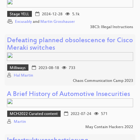
Stage YELL
2024-12-28
5.1k
Excusably
and
Martin Grosshauser
38C3: Illegal Instructions
Defeating planned obsolescence for Cisco
Meraki switches
Milliways
2023-08-18
733
Hal Martin
Chaos Communication Camp 2023
A Brief History of Automotive Insecurities
MCH2022 Curated content
2022-07-24
571
Martin
May Contain Hackers 2022