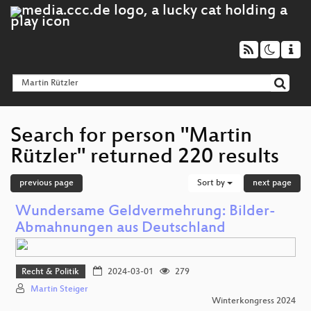
Search for person "Martin
Rützler" returned 220 results
previous page
Sort by
next page
Wundersame Geldvermehrung: Bilder-
Abmahnungen aus Deutschland
Recht & Politik
2024-03-01
279
Martin Steiger
Winterkongress 2024