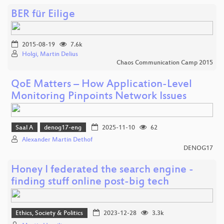
BER für Eilige
2015-08-19
7.6k
Holgi, Martin Delius
Chaos Communication Camp 2015
QoE Matters – How Application-Level
Monitoring Pinpoints Network Issues
Saal A
denog17-eng
2025-11-10
62
Alexander Martin Dethof
DENOG17
Honey I federated the search engine -
finding stuff online post-big tech
Ethics, Society & Politics
2023-12-28
3.3k