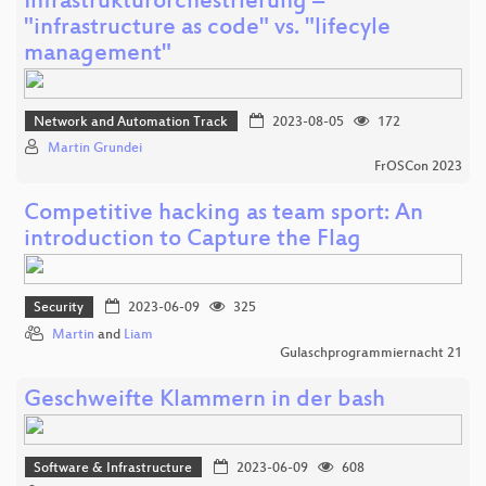
Infrastrukturorchestrierung –
"infrastructure as code" vs. "lifecyle
management"
Network and Automation Track
2023-08-05
172
Martin Grundei
FrOSCon 2023
Competitive hacking as team sport: An
introduction to Capture the Flag
Security
2023-06-09
325
Martin
and
Liam
Gulaschprogrammiernacht 21
Geschweifte Klammern in der bash
Software & Infrastructure
2023-06-09
608