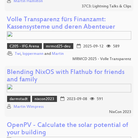
Martin Hamilton
37C3: Lightning Talks & Clips
Volle Transparenz fürs Finanzamt:
Kassensysteme und deren Abenteuer
C205 - IFG Arena
mrmcd25-deu
2025-09-12
589
Twi
,
loppermann
and
Martin
MRMCD 2025 - Volle Transparenz
Blending NixOS with Flathub for friends
and family
darmstadt
nixcon2023
2023-09-08
591
Martin Wimpress
NixCon 2023
OpenPV - Calculate the solar potential of
your building