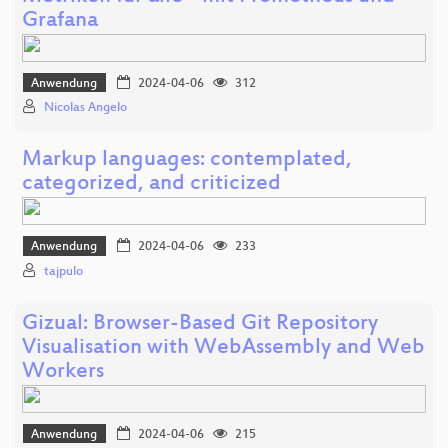
Grafana
Anwendung
2024-04-06
312
Nicolas Angelo
Markup languages: contemplated,
categorized, and criticized
Anwendung
2024-04-06
233
tajpulo
Gizual: Browser-Based Git Repository
Visualisation with WebAssembly and Web
Workers
Anwendung
2024-04-06
215