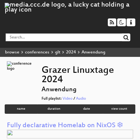
browse
conferences
glt
2024
Anwendung
Grazer Linuxtage
2024
Anwendung
Full playlist:
Video
/
Audio
name
duration
date
view count
Fully declarative Homelab on NixOS ❄️