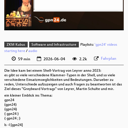
deu 576p (mp4)
deu 576p (webm)
ZKM Kubus
Software and Infrastructure
Playlists:
'gpn24' videos
starting here
/
audio
Fahrplan
59 min
2026-06-04
2.2k
Die Idee kam bei einem Shell-Vortrag von Leyrer anno 2023:
es gibt so viele verschiedene Klammer-Typen in der Shell, und so viele
verschiedene Einsatzmoeglichkeiten und Bedeutungen. Darueber zu
reden, Unterschiede aufzuzeigen und auch Fragen zu beantworten ist das
Ziel dieses "Greybeard Vortrags" von Leyrer, Martin Schulte und mir.
ein kleiner Einblick ins Thema:
gpn24
(gpn24)
{gpn24}
{ gpn24 }
{ gpn24 ; }
ls -l [gpn24]