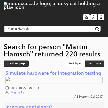
Search for person "Martin
Hamsch" returned 220 results
previous page
Sort by
next page
Simulate hardware for integration testing
2017-10-22
183
Martin Pitt
All Systems Go! 2017
Insecure containers?