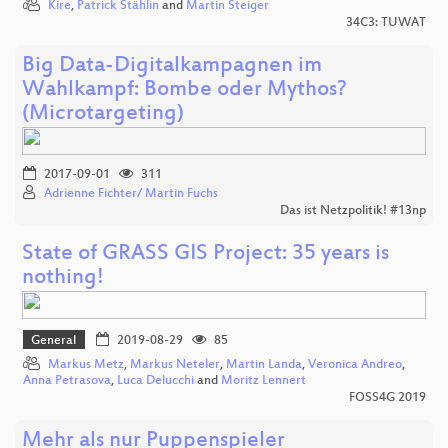
Kire
,
Patrick Stählin
and
Martin Steiger
34C3: TUWAT
Big Data-Digitalkampagnen im
Wahlkampf: Bombe oder Mythos?
(Microtargeting)
2017-09-01
311
Adrienne Fichter/ Martin Fuchs
Das ist Netzpolitik! #13np
State of GRASS GIS Project: 35 years is
nothing!
General
2019-08-29
85
Markus Metz
,
Markus Neteler
,
Martin Landa
,
Veronica Andreo
,
Anna Petrasova
,
Luca Delucchi
and
Moritz Lennert
FOSS4G 2019
Mehr als nur Puppenspieler