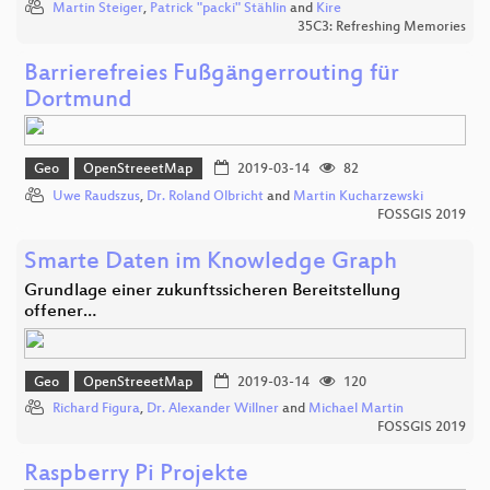
Martin Steiger
,
Patrick "packi" Stählin
and
Kire
35C3: Refreshing Memories
Barrierefreies Fußgängerrouting für
Dortmund
Geo
OpenStreeetMap
2019-03-14
82
Uwe Raudszus
,
Dr. Roland Olbricht
and
Martin Kucharzewski
FOSSGIS 2019
Smarte Daten im Knowledge Graph
Grundlage einer zukunftssicheren Bereitstellung
offener…
Geo
OpenStreeetMap
2019-03-14
120
Richard Figura
,
Dr. Alexander Willner
and
Michael Martin
FOSSGIS 2019
Raspberry Pi Projekte