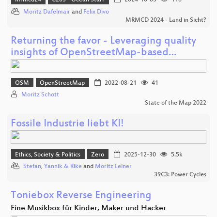
mrmcd24
C205 - Ocean Starr
2024-10-05
118
Moritz Dafelmair
and
Felix Divo
MRMCD 2024 - Land in Sicht?
Returning the favor - Leveraging quality
insights of OpenStreetMap-based…
OSM
OpenStreetMap
2022-08-21
41
Moritz Schott
State of the Map 2022
Fossile Industrie liebt KI!
Ethics, Society & Politics
Zero
2025-12-30
5.5k
Stefan
,
Yannik & Rike
and
Moritz Leiner
39C3: Power Cycles
Toniebox Reverse Engineering
Eine Musikbox für Kinder, Maker und Hacker