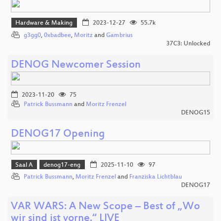
Hardware & Making
2023-12-27
55.7k
g3gg0
,
0xbadbee
,
Moritz
and
Gambrius
37C3: Unlocked
DENOG Newcomer Session
2023-11-20
75
Patrick Bussmann
and
Moritz Frenzel
DENOG15
DENOG17 Opening
Saal A
denog17-eng
2025-11-10
97
Patrick Bussmann
,
Moritz Frenzel
and
Franziska Lichtblau
DENOG17
VAR WARS: A New Scope – Best of „Wo
wir sind ist vorne.“ LIVE