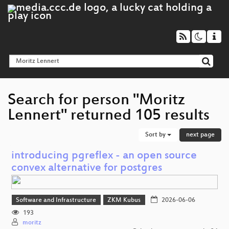
Search for person "Moritz
Lennert" returned 105 results
Sort by
next page
introducing pgreflex - an open source
convex alternative for postgres
Software and Infrastructure
ZKM Kubus
2026-06-06
193
moritz