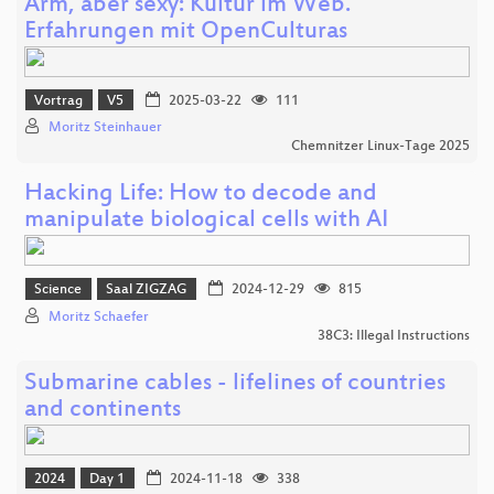
Arm, aber sexy: Kultur im Web.
Erfahrungen mit OpenCulturas
Vortrag
V5
2025-03-22
111
Moritz Steinhauer
Chemnitzer Linux-Tage 2025
Hacking Life: How to decode and
manipulate biological cells with AI
Science
Saal ZIGZAG
2024-12-29
815
Moritz Schaefer
38C3: Illegal Instructions
Submarine cables - lifelines of countries
and continents
2024
Day 1
2024-11-18
338