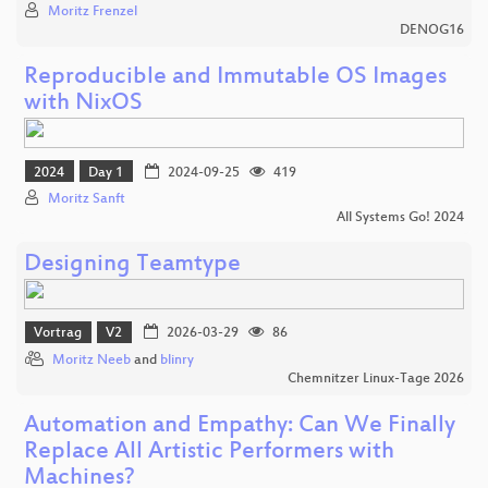
Moritz Frenzel
DENOG16
Reproducible and Immutable OS Images
with NixOS
2024
Day 1
2024-09-25
419
Moritz Sanft
All Systems Go! 2024
Designing Teamtype
Vortrag
V2
2026-03-29
86
Moritz Neeb
and
blinry
Chemnitzer Linux-Tage 2026
Automation and Empathy: Can We Finally
Replace All Artistic Performers with
Machines?