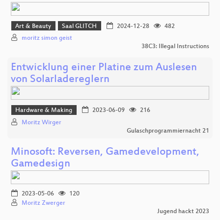
Art & Beauty
Saal GLITCH
2024-12-28
482
moritz simon geist
38C3: Illegal Instructions
Entwicklung einer Platine zum Auslesen
von Solarladereglern
Hardware & Making
2023-06-09
216
Moritz Wirger
Gulaschprogrammiernacht 21
Minosoft: Reversen, Gamedevelopment,
Gamedesign
2023-05-06
120
Moritz Zwerger
Jugend hackt 2023