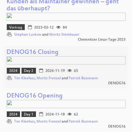
Kunden als Maintainer gewinnen – geht
das überhaupt?
Vortrag
2023-03-12
84
Stephan Luckow
and
Moritz Steinhauer
Chemnitzer Linux-Tage 2023
DENOG16 Closing
2024
Day 2
2024-11-19
65
Tim Kleefass
,
Moritz Frenzel
and
Patrick Bussmann
DENOG16
DENOG16 Opening
2024
Day 1
2024-11-18
62
Tim Kleefass
,
Moritz Frenzel
and
Patrick Bussmann
DENOG16