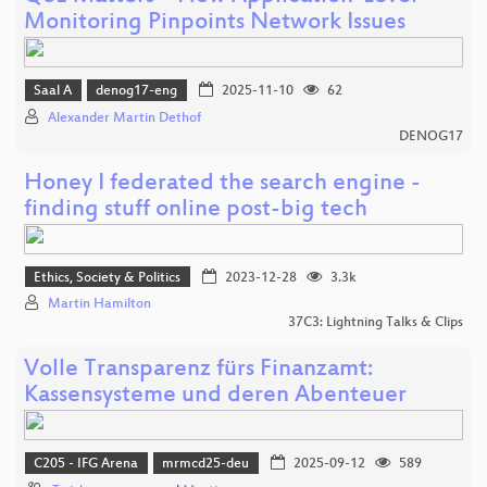
Monitoring Pinpoints Network Issues
Saal A
denog17-eng
2025-11-10
62
Alexander Martin Dethof
DENOG17
Honey I federated the search engine -
finding stuff online post-big tech
Ethics, Society & Politics
2023-12-28
3.3k
Martin Hamilton
37C3: Lightning Talks & Clips
Volle Transparenz fürs Finanzamt:
Kassensysteme und deren Abenteuer
C205 - IFG Arena
mrmcd25-deu
2025-09-12
589