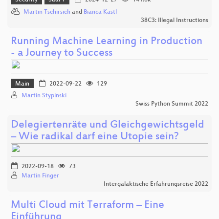
Security
Saal 1
2024-12-27
141.6k
Martin Tschirsich
and
Bianca Kastl
38C3: Illegal Instructions
Running Machine Learning in Production
- a Journey to Success
Main
2022-09-22
129
Martin Stypinski
Swiss Python Summit 2022
Delegiertenräte und Gleichgewichtsgeld
– Wie radikal darf eine Utopie sein?
2022-09-18
73
Martin Finger
Intergalaktische Erfahrungsreise 2022
Multi Cloud mit Terraform – Eine
Einführung