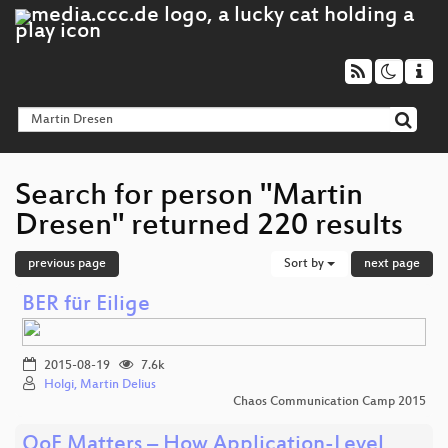
Search for person "Martin
Dresen" returned 220 results
previous page
Sort by
next page
BER für Eilige
2015-08-19
7.6k
Holgi, Martin Delius
Chaos Communication Camp 2015
QoE Matters – How Application-Level