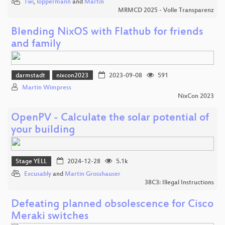
Twi
,
loppermann
and
Martin
MRMCD 2025 - Volle Transparenz
Blending NixOS with Flathub for friends
and family
darmstadt
nixcon2023
2023-09-08
591
Martin Wimpress
NixCon 2023
OpenPV - Calculate the solar potential of
your building
Stage YELL
2024-12-28
5.1k
Excusably
and
Martin Grosshauser
38C3: Illegal Instructions
Defeating planned obsolescence for Cisco
Meraki switches