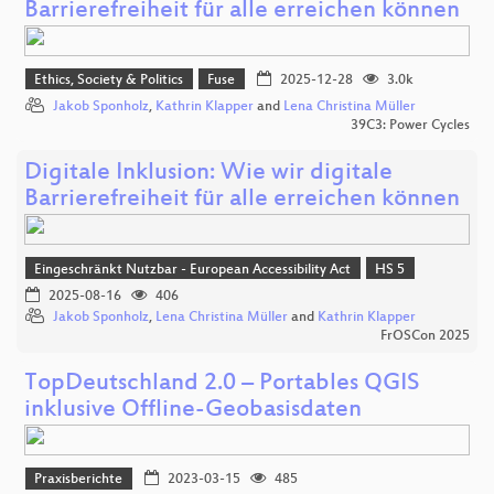
Barrierefreiheit für alle erreichen können
Ethics, Society & Politics
Fuse
2025-12-28
3.0k
Jakob Sponholz
,
Kathrin Klapper
and
Lena Christina Müller
39C3: Power Cycles
Digitale Inklusion: Wie wir digitale
Barrierefreiheit für alle erreichen können
Eingeschränkt Nutzbar - European Accessibility Act
HS 5
2025-08-16
406
Jakob Sponholz
,
Lena Christina Müller
and
Kathrin Klapper
FrOSCon 2025
TopDeutschland 2.0 – Portables QGIS
inklusive Offline-Geobasisdaten
Praxisberichte
2023-03-15
485