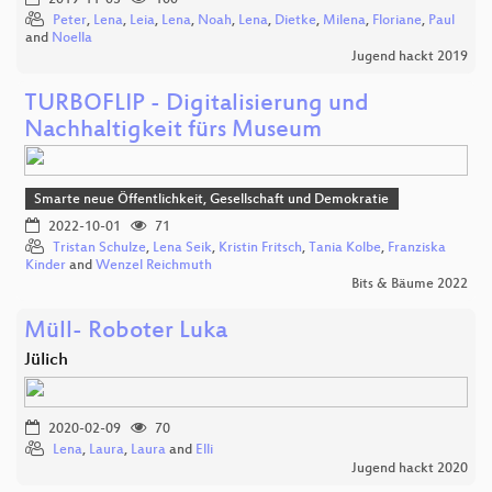
2019-11-03
100
Peter
,
Lena
,
Leia
,
Lena
,
Noah
,
Lena
,
Dietke
,
Milena
,
Floriane
,
Paul
and
Noella
Jugend hackt 2019
TURBOFLIP - Digitalisierung und
Nachhaltigkeit fürs Museum
Smarte neue Öffentlichkeit, Gesellschaft und Demokratie
2022-10-01
71
Tristan Schulze
,
Lena Seik
,
Kristin Fritsch
,
Tania Kolbe
,
Franziska
Kinder
and
Wenzel Reichmuth
Bits & Bäume 2022
Müll- Roboter Luka
Jülich
2020-02-09
70
Lena
,
Laura
,
Laura
and
Elli
Jugend hackt 2020