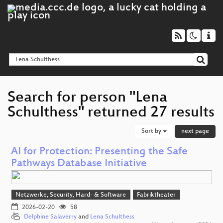
Search for person "Lena
Schulthess" returned 27 results
Sort by
next page
AI for Protection: Presenting the Safe
Pathways Database Initiative
Netzwerke, Security, Hard- & Software
Fabriktheater
2026-02-20
58
Delphine Salaverry
and
Lena Schulthess