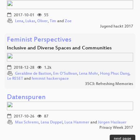
2017-10-01
55
Lena
,
Lukas
,
Oliver
,
Tim
and
Zoe
Jugend hackt 2017
Feminist Perspectives
Inclusive and Diverse Spaces and Communities
2018-12-28
1.2k
Geraldine de Bastion
,
Em O'Sullivan
,
Lena Mohr
,
Hong Phuc Dang
,
Le RESET
and
feminist hackerspace
35C3: Refreshing Memories
Datenspuren
2017-10-26
87
Max Schrems
,
Lena Doppel
,
Luca Hammer
and
Jürgen Haslauer
Privacy Week 2017
next page