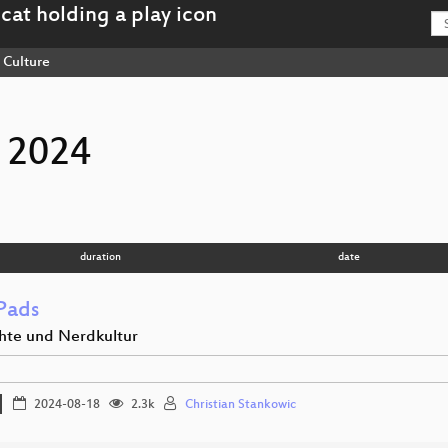
Culture
 2024
duration
date
Pads
hte und Nerdkultur
2024-08-18
2.3k
Christian Stankowic