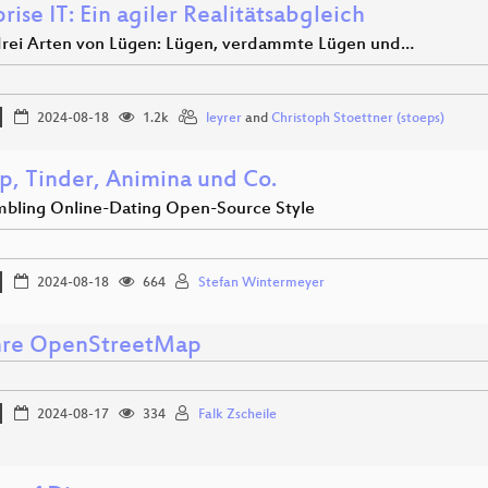
rise IT: Ein agiler Realitätsabgleich
 drei Arten von Lügen: Lügen, verdammte Lügen und…
2024-08-18
1.2k
leyrer
and
Christoph Stoettner (stoeps)
ip, Tinder, Animina und Co.
mbling Online-Dating Open-Source Style
2024-08-18
664
Stefan Wintermeyer
hre OpenStreetMap
2024-08-17
334
Falk Zscheile