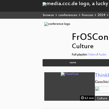
browse
conferences
froscon
2024
FrOSCon
Culture
Full playlist:
Video
/
Audio
name
Think
Geschic
62 min
Culture