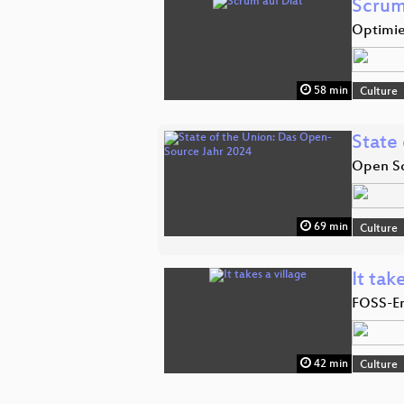
Scrum
Optimie
58 min
Culture
State
Open So
69 min
Culture
It tak
FOSS-En
42 min
Culture