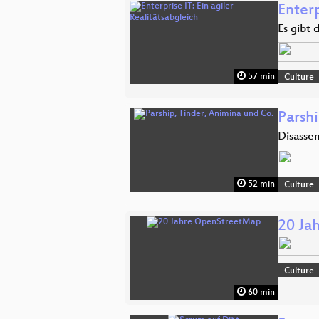
Enterp
Es gibt
57 min
Culture
Parsh
Disasse
52 min
Culture
20 Ja
Culture
60 min