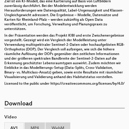
Ziel ist ein KI-Modell, das eine Kartierung auf Basis von Luftbildern
zuverlässig durchführt. Bei der Modelentwicklung werden
Herausforderungen wie Datenqualität, Label-Ungenauigkeit und Klassen-
Ungleichgewicht adressiert. Die Ergebnisse – Modelle, Datensätze und
Karten für Rheinland-Pfalz – werden zukünftig als Open Data
veröffentlicht, um Forschung, Verwaltung und Planungspraxis zu
unterstützen.
In der Präsentation werden das Projekt KIBI und erste Zwischenergebnisse
vorgestellt. Gezeigt wird ein Vergleich der Modellleistung unter
Verwendung multispektraler Sentinel-2-Daten oder hochaufgelösten RGB-
Orthophotos (DOP). Der Vergleich soll aufzeigen, wie sich die höhere
räumliche Auflösung der DOPs gegenüber den zeitlichen Informationen
und der größeren spektralen Bandbreite der Sentinel-2-Daten auf die
Erkennung geschützter Lebensraumtypen auswirkt. Zudem möchten wir
Einblicke in das Modellierungs-Setup (Data-Splits, Cross-Validation,
Binary- vs. Multiclass-Ansatz) geben, sowie erste Resultate mit räumlicher
Visualisierung und Validierung anhand des Habitatstatus vorstellen.
Licensed to the public under https://creativecommons.org/licenses/by/4.0/
Download
Video
AV1
MP4
WebM