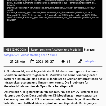
Download File: https://cdn.media.ccc.de/events/fossgis/2026/av1-hd/fossgis2026-83204-
deu-KI-basierte_Kartierung_geschuetzter_Lebensraeume_aus_Fernerkundungsbildern_av1-
deu 1080p (webm)
hd.webm
Download File: https://cdn.media.ccc.de/events/fossgis/2026/h264-sd/fossgis2026-83204-
deu 1080p (webm;codecs=av01)
deu-KI-
basierte_Kartierung_geschuetzter_Lebensraeume_aus_Fernerkundungsbildern_sd.mp4
Download File: https://cdn.media.ccc.de/events/fossgis/2026/webm-sd/fossgis2026-83204-
deu 576p (mp4)
deu-KI-basierte_Kartierung_geschuetzter_Lebensraeume_aus_Fernerkundungsbildern_webm-
sd.webm
deu 576p (webm)
HS4 (ZHG 008)
Raum-zeitliche Analysen und Modelle
Playlists:
'fossgis2026' videos starting here
/
audio
Fahrplan
28 min
2026-03-27
68
KIBI untersucht, wie sich geschützte FFH-Lebensraumtypen mit offenen
Geodaten und frei verfügbaren KI-Modellen aus Fernerkundungsdaten
kartieren lassen. Ziel sind aktuelle, landesweite Grünlandinformationen für
Infrastrukturplanung und Umweltmonitoring. Die Ergebnisse für
Rheinland-Pfalz werden als Open Data bereitgestellt.
Das Projekt KIBI (gefördert durch den mFUND des BMDV) erforscht die
Nutzung von Open Data und offenen KI-Modellen zur automatisierten
Kartierung geschützter FFH-Lebensraumtypen. Grundlage bilden offene
Satelliten- und Luftbilddaten, ergänzt um multispektrale Befliegungen.