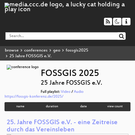
browse
conferences
geo
fossgis2025
25 Jahre FOSSGIS e.V.
FOSSGIS 2025
25 Jahre FOSSGIS e.V.
Full playlist:
Video
/
Audio
https://fossgis-konferenz.de/2025/
name
duration
date
view count
25. Jahre FOSSGIS e.V. - eine Zeitreise
durch das Vereinsleben