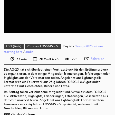
deu 1080p (webm)
deu 576p (mp4)
deu 576p (webm)
HS1 (Aula)
25 Jahre FOSSGIS e.V.
Playlists:
'fossgis2025' videos
starting here
/
audio
Fahrplan
73 min
2025-03-26
293
Die AG-25 hat sich überlegt einen Vortragsblock für den Eröffnungsblock
zu organisieren, in dem einige Mitglieder Erinnerungen, Erfahrungen oder
Highlights aus der Vereinsarbeit teilen. Angelehnt ans Lightningtalk-
Format wird ein Feuerwerk aus 25ig Jahren FOSSGIS e.V. gezündet,
untermalt mit Geschichten, Bildern und Fotos.
Im Beitrag sollen verschiedene Mitglieder und Aktive aus dem FOSSGIS
e.V. Aktivitäten, Highlights, Erinnerungen, Erfahrungen, Geschichten aus
der Vereinsarbeit teilen. Angelehnt ans Lightningtalk-Format wird ein
Feuerwerk aus 25ig Jahren FOSSGIS e.V. gezündet, untermalt mit
Geschichten, Bildern und Fotos.
### Ziel des Vortrags