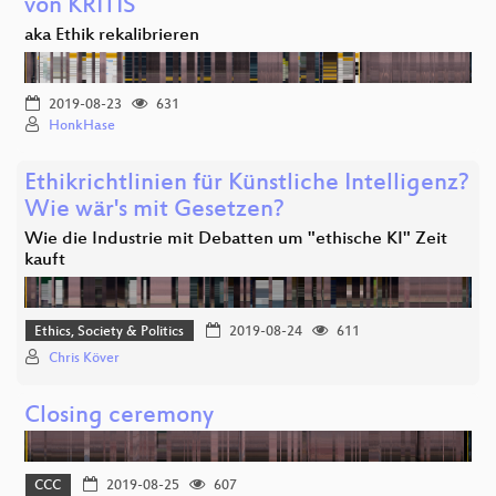
von KRITIS
aka Ethik rekalibrieren
2019-08-23
631
HonkHase
Ethikrichtlinien für Künstliche Intelligenz?
Wie wär's mit Gesetzen?
Wie die Industrie mit Debatten um "ethische KI" Zeit
kauft
Ethics, Society & Politics
2019-08-24
611
Chris Köver
Closing ceremony
CCC
2019-08-25
607