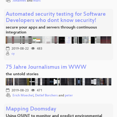
Johannes
and
marc
Automated security testing for Software
Developers who dont know security!
secure your apps and servers through continuous
integration
2019-08-22
483
cy
75 Jahre Journalismus im WWW
the untold stories
2019-08-23
471
Erich Moechel
,
Detlef Borchers
and
peter
Mapping Doomsday
Using OSINT to monitor and predict environmental