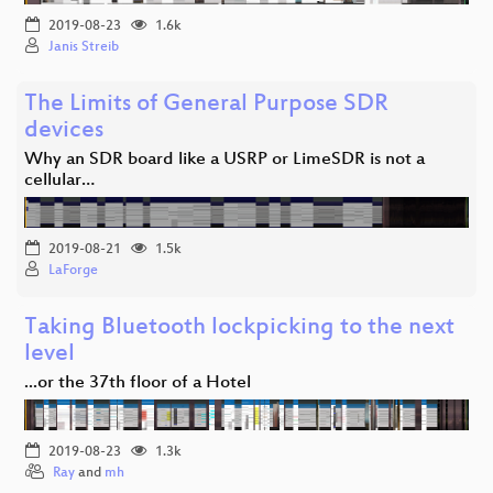
2019-08-23
1.6k
Janis Streib
The Limits of General Purpose SDR
devices
Why an SDR board like a USRP or LimeSDR is not a
cellular…
2019-08-21
1.5k
LaForge
Taking Bluetooth lockpicking to the next
level
...or the 37th floor of a Hotel
2019-08-23
1.3k
Ray
and
mh