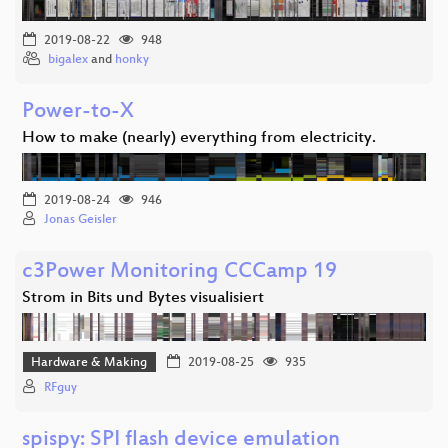
2019-08-22
948
bigalex
and
honky
Power-to-X
How to make (nearly) everything from electricity.
2019-08-24
946
Jonas Geisler
c3Power Monitoring CCCamp 19
Strom in Bits und Bytes visualisiert
Hardware & Making
2019-08-25
935
RFguy
spispy: SPI flash device emulation