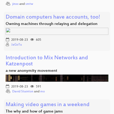
jinxx
and
smtw
Domain computers have accounts, too!
Owning machines through relaying and delegation
2019-08-23
605
JaGoTu
Introduction to Mix Networks and
Katzenpost
a new anonymity movement
2019-08-23
591
David Stainton
and
mo
Making video games in a weekend
The why and how of game jams