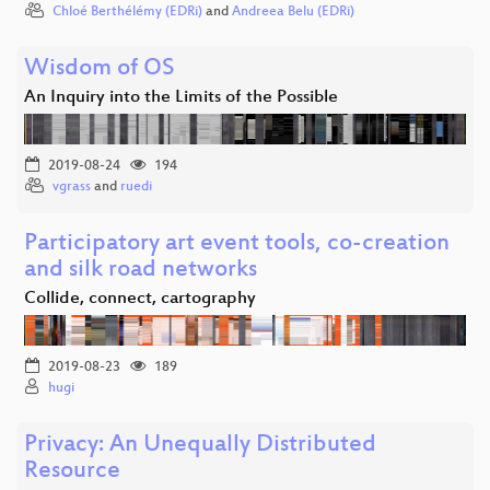
Chloé Berthélémy (EDRi)
and
Andreea Belu (EDRi)
Wisdom of OS
An Inquiry into the Limits of the Possible
2019-08-24
194
vgrass
and
ruedi
Participatory art event tools, co-creation
and silk road networks
Collide, connect, cartography
2019-08-23
189
hugi
Privacy: An Unequally Distributed
Resource