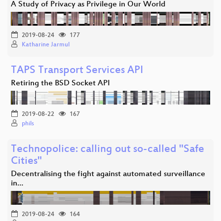
A Study of Privacy as Privilege in Our World
2019-08-24
177
Katharine Jarmul
TAPS Transport Services API
Retiring the BSD Socket API
2019-08-22
167
phils
Technopolice: calling out so-called "Safe
Cities"
Decentralising the fight against automated surveillance
in…
2019-08-24
164