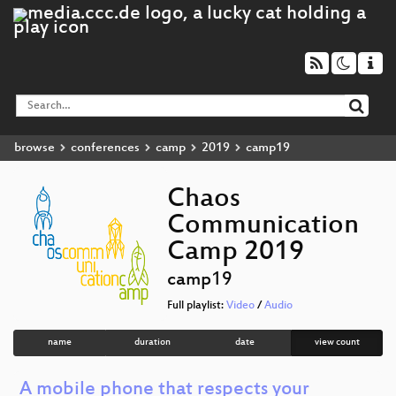
browse
conferences
camp
2019
camp19
Chaos
Communication
Camp 2019
camp19
Full playlist:
Video
/
Audio
name
duration
date
view count
A mobile phone that respects your