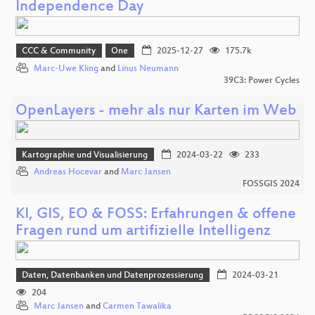
Independence Day
CCC & Community
One
2025-12-27
175.7k
Marc-Uwe Kling
and
Linus Neumann
39C3: Power Cycles
OpenLayers - mehr als nur Karten im Web
Kartographie und Visualisierung
2024-03-22
233
Andreas Hocevar
and
Marc Jansen
FOSSGIS 2024
KI, GIS, EO & FOSS: Erfahrungen & offene
Fragen rund um artifizielle Intelligenz
Daten, Datenbanken und Datenprozessierung
2024-03-21
204
Marc Jansen
and
Carmen Tawalika