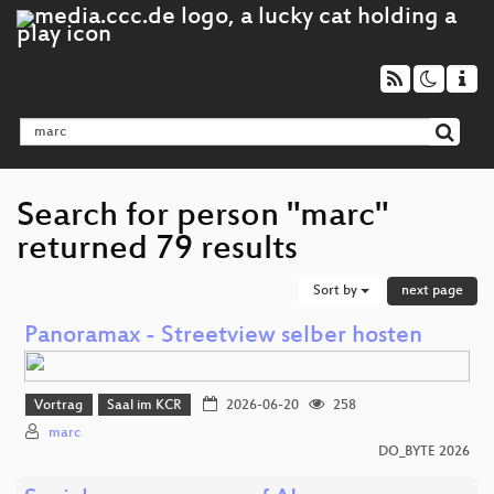
Search for person "marc"
returned 79 results
Sort by
next page
Panoramax - Streetview selber hosten
Vortrag
Saal im KCR
2026-06-20
258
marc
DO_BYTE 2026