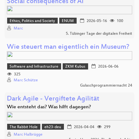
Social consequences of AI
Ethics, Politics and Society
ENUM
2026-05-16
100
Marc
5. Tübinger Tage der digitalen Freiheit
Wie steuert man eigentlich ein Museum?
Software and Infrastructure
ZKM Kubus
2026-06-06
325
Marc Schütze
Gulaschprogrammiernacht 24
Dark Agile - Vergiftete Agilität
Wie entsteht das? Was hilft dagegen?
The Rabbit Hole
eh23-deu
2026-04-04
299
Marc Halbrügge