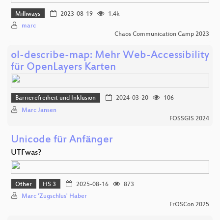
Milliways
2023-08-19
1.4k
marc
Chaos Communication Camp 2023
ol-describe-map: Mehr Web-Accessibility
für OpenLayers Karten
Barrierefreiheit und Inklusion
2024-03-20
106
Marc Jansen
FOSSGIS 2024
Unicode für Anfänger
UTFwas?
Other
HS 3
2025-08-16
873
Marc 'Zugschlus' Haber
FrOSCon 2025