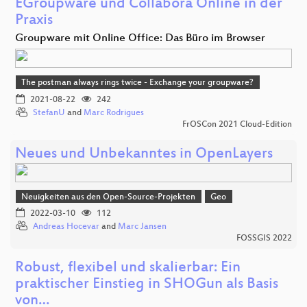
EGroupware und Collabora Online in der
Praxis
Groupware mit Online Office: Das Büro im Browser
The postman always rings twice - Exchange your groupware?
2021-08-22
242
StefanU
and
Marc Rodrigues
FrOSCon 2021 Cloud-Edition
Neues und Unbekanntes in OpenLayers
Neuigkeiten aus den Open-Source-Projekten
Geo
2022-03-10
112
Andreas Hocevar
and
Marc Jansen
FOSSGIS 2022
Robust, flexibel und skalierbar: Ein
praktischer Einstieg in SHOGun als Basis
von…