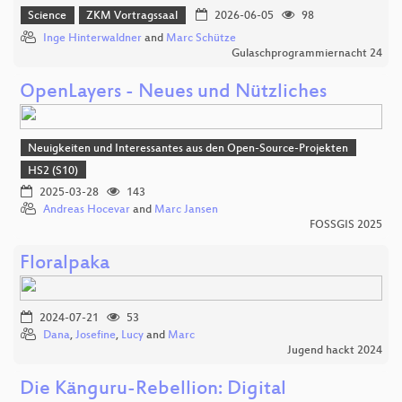
Science
ZKM Vortragssaal
2026-06-05
98
Inge Hinterwaldner
and
Marc Schütze
Gulaschprogrammiernacht 24
OpenLayers - Neues und Nützliches
Neuigkeiten und Interessantes aus den Open-Source-Projekten
HS2 (S10)
2025-03-28
143
Andreas Hocevar
and
Marc Jansen
FOSSGIS 2025
Floralpaka
2024-07-21
53
Dana
,
Josefine
,
Lucy
and
Marc
Jugend hackt 2024
Die Känguru-Rebellion: Digital