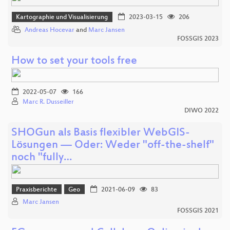
Kartographie und Visualisierung
2023-03-15
206
Andreas Hocevar
and
Marc Jansen
FOSSGIS 2023
How to set your tools free
2022-05-07
166
Marc R. Dusseiller
DIWO 2022
SHOGun als Basis flexibler WebGIS-
Lösungen — Oder: Weder "off-the-shelf"
noch "fully…
Praxisberichte
Geo
2021-06-09
83
Marc Jansen
FOSSGIS 2021