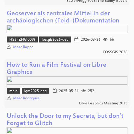
EasterHegg 2026: The Bunny Is A Lie
Geoserver als zentrales Mittel in der
archäologischen (Feld-)Dokumentation
HS3 (ZHG 009)
fossgis2026-deu
2026-03-26
66
Marc Rappe
FOSSGIS 2026
How to Run a Film Festival on Libre
Graphics
main
lgm2025-eng
2025-05-31
252
Marc Rodrigues
Libre Graphics Meeting 2025
Unlock the Door to my Secrets, but don’t
Forget to Glitch