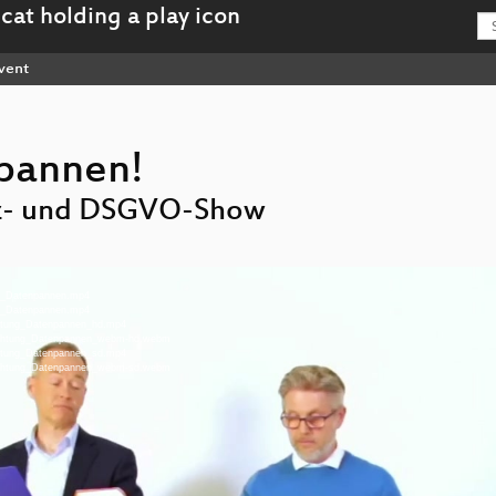
vent
pannen!
tz- und DSGVO-Show
ng_Datenpannen.mp4
ng_Datenpannen.mp4
chtung_Datenpannen_hd.mp4
-Achtung_Datenpannen_webm-hd.webm
chtung_Datenpannen_sd.mp4
-Achtung_Datenpannen_webm-sd.webm