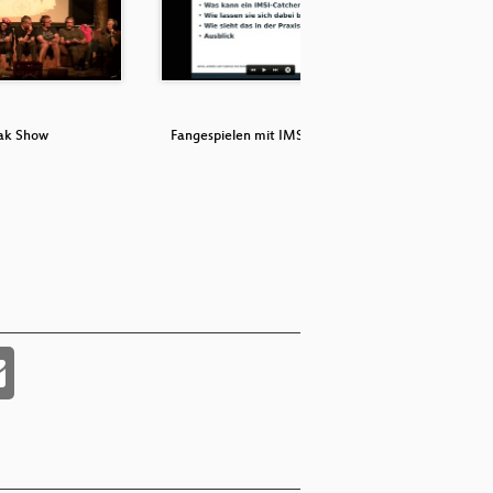
ak Show
Fangespielen mit IMSI-Catchern
IT-Sich