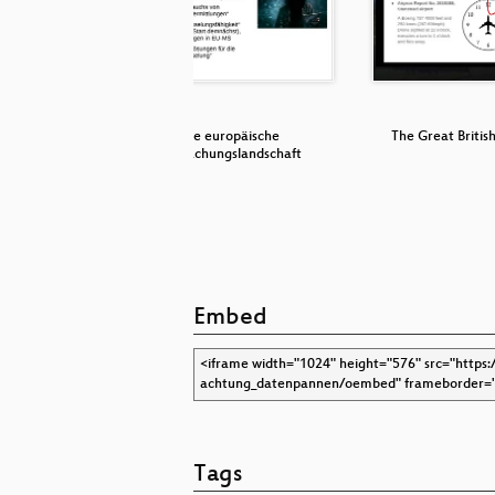
 respects
Neue europäische
The Great Britis
…
Überwachungslandschaft
Embed
Tags