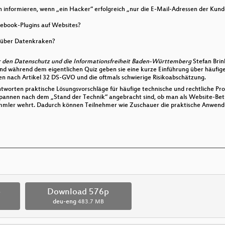
n informieren, wenn „ein Hacker“ erfolgreich „nur die E-Mail-Adressen der Kund
cebook-Plugins auf Websites?
nüber Datenkraken?
r den Datenschutz und die Informationsfreiheit Baden-Württemberg
Stefan Brin
 und während dem eigentlichen Quiz geben sie eine kurze Einführung über häuf
 nach Artikel 32 DS-GVO und die oftmals schwierige Risikoabschätzung.
ntworten praktische Lösungsvorschläge für häufige technische und rechtliche Pr
nen nach dem „Stand der Technik“ angebracht sind, ob man als Website-Betre
mmler wehrt. Dadurch können Teilnehmer wie Zuschauer die praktische Anwendu
p
Download 576p
deu-eng
483.7 MB