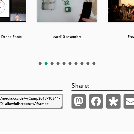
h Drone Panic
card10 assembly
Fre
Share: