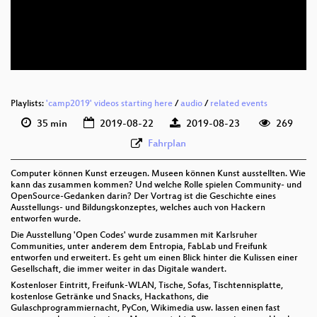
deu-eng 576p (mp4)
deu-eng 576p (webm)
Playlists:
'camp2019' videos starting here
/
audio
/
related events
35 min
2019-08-22
2019-08-23
269
Fahrplan
Computer können Kunst erzeugen. Museen können Kunst ausstellten. Wie
kann das zusammen kommen? Und welche Rolle spielen Community- und
OpenSource-Gedanken darin? Der Vortrag ist die Geschichte eines
Ausstellungs- und Bildungskonzeptes, welches auch von Hackern
entworfen wurde.
Die Ausstellung 'Open Codes' wurde zusammen mit Karlsruher
Communities, unter anderem dem Entropia, FabLab und Freifunk
entworfen und erweitert. Es geht um einen Blick hinter die Kulissen einer
Gesellschaft, die immer weiter in das Digitale wandert.
Kostenloser Eintritt, Freifunk-WLAN, Tische, Sofas, Tischtennisplatte,
kostenlose Getränke und Snacks, Hackathons, die
Gulaschprogrammiernacht, PyCon, Wikimedia usw. lassen einen fast