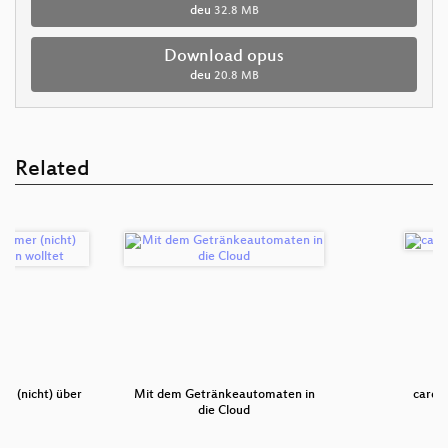
deu
32.8 MB
Download opus
deu
20.8 MB
Related
er (nicht) über
Mit dem Getränkeautomaten in
card1
i…
die Cloud