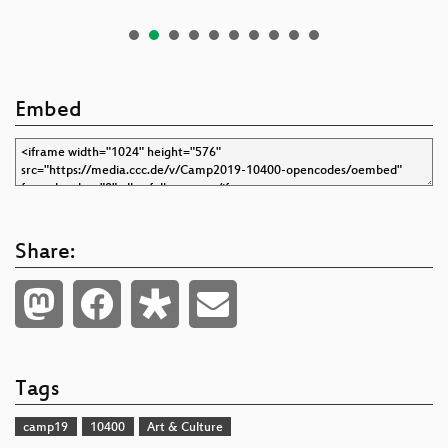
Embed
Share:
Tags
camp19
10400
Art & Culture