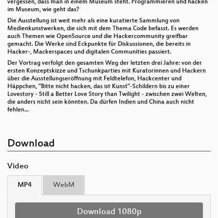
vergessen, dass man in einem Museum steht. Programmieren und hacken
im Museum, wie geht das?
Die Ausstellung ist weit mehr als eine kuratierte Sammlung von
Medienkunstwerken, die sich mit dem Thema Code befasst. Es werden
auch Themen wie OpenSource und die Hackercommunity greifbar
gemacht. Die Werke sind Eckpunkte für Diskussionen, die bereits in
Hacker-, Mackerspaces und digitalen Communities passiert.
Der Vortrag verfolgt den gesamten Weg der letzten drei Jahre: von der
ersten Konzeptskizze und Tschunkparties mit Kuratorinnen und Hackern
über die Ausstellungseröffnung mit Feldtelefon, Hackcenter und
Häppchen, "Bitte nicht hacken, das ist Kunst"-Schildern bis zu einer
Lovestory - Still a Better Love Story than Twilight - zwischen zwei Welten,
die anders nicht sein könnten. Da dürfen Indien und China auch nicht
fehlen...
Download
Video
MP4
WebM
Download 1080p