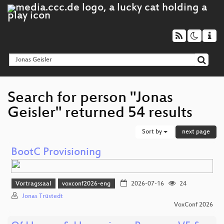
Search for person "Jonas
Geisler" returned 54 results
Sort by
next page
BootC Provisioning
Vortragssaal
voxconf2026-eng
2026-07-16
24
Jonas Trüstedt
VoxConf 2026