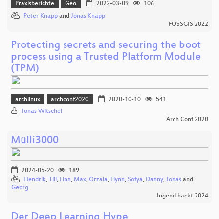
Praxisberichte
Geo
2022-03-09
106
Peter Knapp
and
Jonas Knapp
FOSSGIS 2022
Protecting secrets and securing the boot
process using a Trusted Platform Module
(TPM)
archlinux
archconf2020
2020-10-10
541
Jonas Witschel
Arch Conf 2020
Mülli3000
2024-05-20
189
Hendrik
,
Till
,
Finn
,
Max
,
Orzala
,
Flynn
,
Sofya
,
Danny
,
Jonas
and
Georg
Jugend hackt 2024
Der Deep Learning Hype