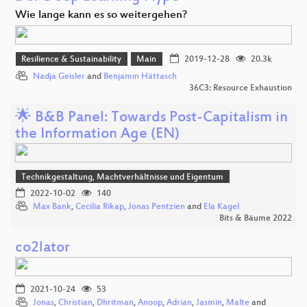
Wie lange kann es so weitergehen?
Resilience & Sustainability
Main
2019-12-28
20.3k
Nadja Geisler
and
Benjamin Hättasch
36C3: Resource Exhaustion
🌟 B&B Panel: Towards Post-Capitalism in
the Information Age (EN)
Technikgestaltung, Machtverhältnisse und Eigentum
2022-10-02
140
Max Bank
,
Cecilia Rikap
,
Jonas Pentzien
and
Ela Kagel
Bits & Bäume 2022
co2lator
2021-10-24
53
Jonas
,
Christian
,
Dhritman
,
Anoop
,
Adrian
,
Jasmin
,
Malte
and