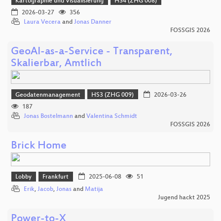
Kartographie und Visualisierung
HS4 (ZHG 008)
2026-03-27
356
Laura Vecera
and
Jonas Danner
FOSSGIS 2026
GeoAI-as-a-Service - Transparent,
Skalierbar, Amtlich
Geodatenmanagement
HS3 (ZHG 009)
2026-03-26
187
Jonas Bostelmann
and
Valentina Schmidt
FOSSGIS 2026
Brick Home
Lobby
Frankfurt
2025-06-08
51
Erik
,
Jacob
,
Jonas
and
Matija
Jugend hackt 2025
Power-to-X