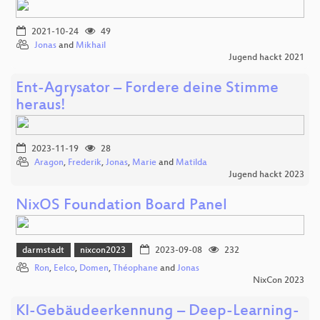
2021-10-24
49
Jonas
and
Mikhail
Jugend hackt 2021
Ent-Agrysator – Fordere deine Stimme
heraus!
2023-11-19
28
Aragon
,
Frederik
,
Jonas
,
Marie
and
Matilda
Jugend hackt 2023
NixOS Foundation Board Panel
darmstadt
nixcon2023
2023-09-08
232
Ron
,
Eelco
,
Domen
,
Théophane
and
Jonas
NixCon 2023
KI-Gebäudeerkennung – Deep-Learning-