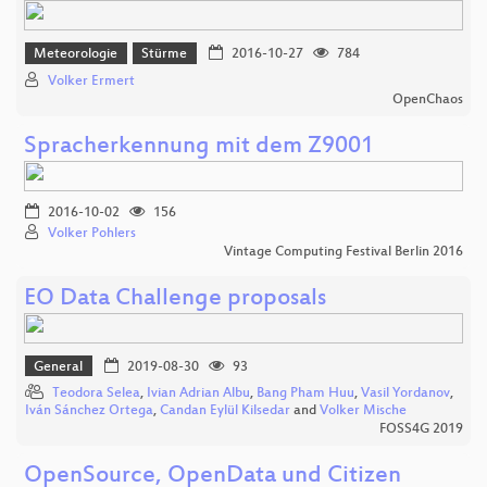
Meteorologie
Stürme
2016-10-27
784
Volker Ermert
OpenChaos
Spracherkennung mit dem Z9001
2016-10-02
156
Volker Pohlers
Vintage Computing Festival Berlin 2016
EO Data Challenge proposals
General
2019-08-30
93
Teodora Selea
,
Ivian Adrian Albu
,
Bang Pham Huu
,
Vasil Yordanov
,
Iván Sánchez Ortega
,
Candan Eylül Kilsedar
and
Volker Mische
FOSS4G 2019
OpenSource, OpenData und Citizen