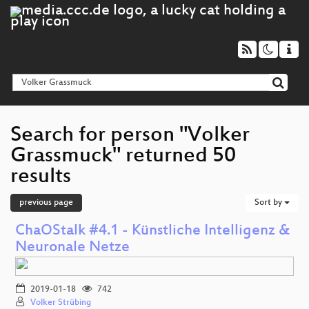
Search for person "Volker
Grassmuck" returned 50
results
previous page
Sort by
ChaOStalk #4.1 - Künstliche Intelligenz &
Neuronale Netze
2019-01-18
742
Volker Strübing