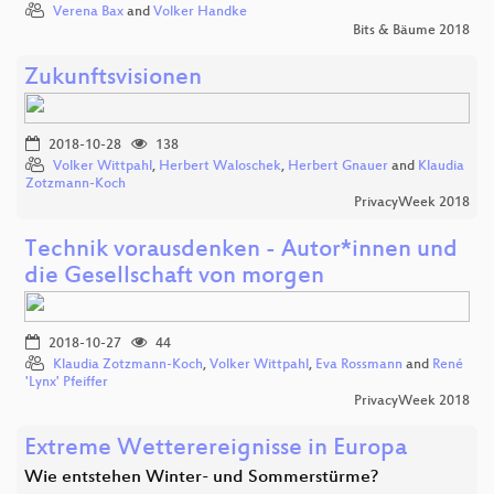
Verena Bax
and
Volker Handke
Bits & Bäume 2018
Zukunftsvisionen
2018-10-28
138
Volker Wittpahl
,
Herbert Waloschek
,
Herbert Gnauer
and
Klaudia
Zotzmann-Koch
PrivacyWeek 2018
Technik vorausdenken - Autor*innen und
die Gesellschaft von morgen
2018-10-27
44
Klaudia Zotzmann-Koch
,
Volker Wittpahl
,
Eva Rossmann
and
René
'Lynx' Pfeiffer
PrivacyWeek 2018
Extreme Wetterereignisse in Europa
Wie entstehen Winter- und Sommerstürme?