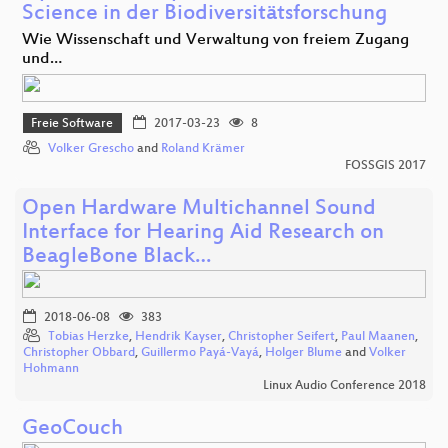
Science in der Biodiversitätsforschung
Wie Wissenschaft und Verwaltung von freiem Zugang
und…
Freie Software
2017-03-23
8
Volker Grescho
and
Roland Krämer
FOSSGIS 2017
Open Hardware Multichannel Sound
Interface for Hearing Aid Research on
BeagleBone Black…
2018-06-08
383
Tobias Herzke
,
Hendrik Kayser
,
Christopher Seifert
,
Paul Maanen
,
Christopher Obbard
,
Guillermo Payá-Vayá
,
Holger Blume
and
Volker
Hohmann
Linux Audio Conference 2018
GeoCouch