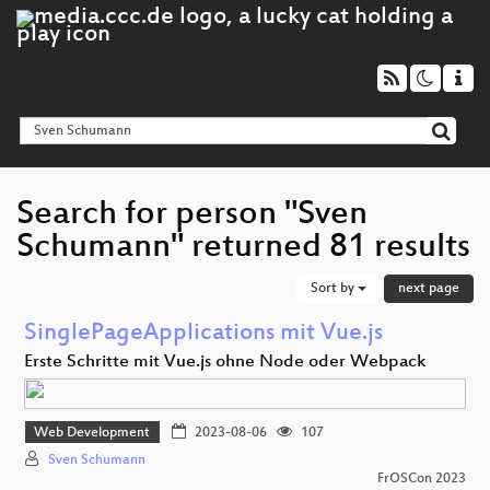
Search for person "Sven
Schumann" returned 81 results
Sort by
next page
SinglePageApplications mit Vue.js
Erste Schritte mit Vue.js ohne Node oder Webpack
Web Development
2023-08-06
107
Sven Schumann
FrOSCon 2023