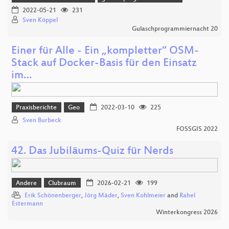
2022-05-21
231
Sven Köppel
Gulaschprogrammiernacht 20
Einer für Alle - Ein „kompletter“ OSM-
Stack auf Docker-Basis für den Einsatz
im…
Praxisberichte
Geo
2022-03-10
225
Sven Burbeck
FOSSGIS 2022
42. Das Jubiläums-Quiz für Nerds
Andere
Clubraum
2026-02-21
199
Erik Schönenberger
,
Jörg Mäder
,
Sven Kohlmeier
and
Rahel
Estermann
Winterkongress 2026