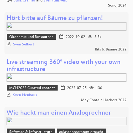
Julia Cramer
and
Sven (this.ven)
Sonoj 2024
Hört bitte auf Bäume zu pflanzen!
Ökonomie und Ressourcen
2022-10-02
3.5k
Sven Selbert
Bits & Bäume 2022
Live streaming 360° video with your own
infrastructure
MCH2022 Curated content
2022-07-25
136
Sven Neuhaus
May Contain Hackers 2022
Wie hackt man einen Analogrechner
Software & Infrastructure
gulaschprogrammiernacht