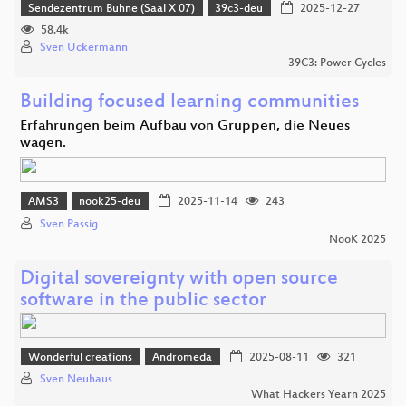
Sendezentrum Bühne (Saal X 07)
39c3-deu
2025-12-27
58.4k
Sven Uckermann
39C3: Power Cycles
Building focused learning communities
Erfahrungen beim Aufbau von Gruppen, die Neues
wagen.
AMS3
nook25-deu
2025-11-14
243
Sven Passig
NooK 2025
Digital sovereignty with open source
software in the public sector
Wonderful creations
Andromeda
2025-08-11
321
Sven Neuhaus
What Hackers Yearn 2025