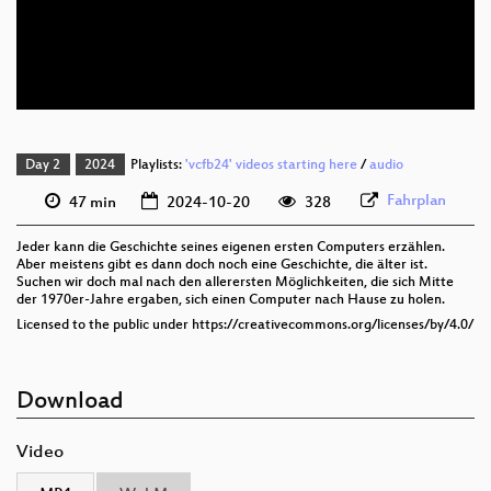
deu 576p (mp4)
deu 576p (webm)
Day 2
2024
Playlists:
'vcfb24' videos starting here
/
audio
Fahrplan
47 min
2024-10-20
328
Jeder kann die Geschichte seines eigenen ersten Computers erzählen.
Aber meistens gibt es dann doch noch eine Geschichte, die älter ist.
Suchen wir doch mal nach den allerersten Möglichkeiten, die sich Mitte
der 1970er-Jahre ergaben, sich einen Computer nach Hause zu holen.
Licensed to the public under https://creativecommons.org/licenses/by/4.0/
Download
Video