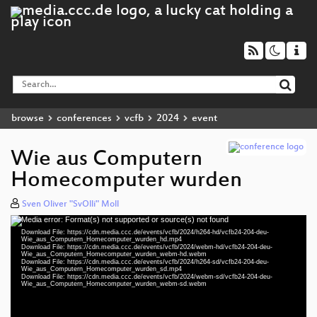
browse
conferences
vcfb
2024
event
Wie aus Computern
Homecomputer wurden
Sven Oliver "SvOlli" Moll
Media error: Format(s) not supported or source(s) not found
Video
Download File: https://cdn.media.ccc.de/events/vcfb/2024/h264-hd/vcfb24-204-deu-
Player
Wie_aus_Computern_Homecomputer_wurden_hd.mp4
Download File: https://cdn.media.ccc.de/events/vcfb/2024/webm-hd/vcfb24-204-deu-
Wie_aus_Computern_Homecomputer_wurden_webm-hd.webm
Download File: https://cdn.media.ccc.de/events/vcfb/2024/h264-sd/vcfb24-204-deu-
Wie_aus_Computern_Homecomputer_wurden_sd.mp4
Download File: https://cdn.media.ccc.de/events/vcfb/2024/webm-sd/vcfb24-204-deu-
deu 1080p (mp4)
Wie_aus_Computern_Homecomputer_wurden_webm-sd.webm
deu 1080p (webm)