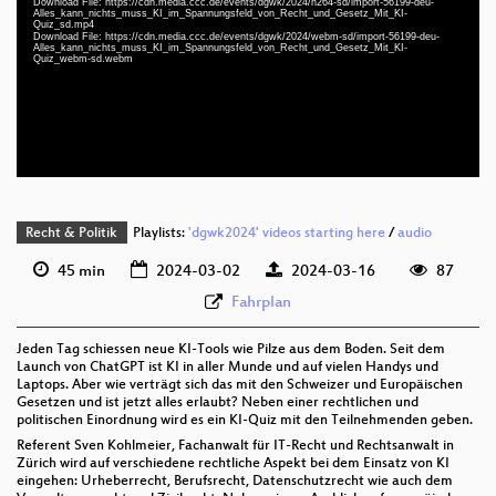
Download File: https://cdn.media.ccc.de/events/dgwk/2024/h264-sd/import-56199-deu-
Alles_kann_nichts_muss_KI_im_Spannungsfeld_von_Recht_und_Gesetz_Mit_KI-
deu 1080p (mp4)
Quiz_sd.mp4
Download File: https://cdn.media.ccc.de/events/dgwk/2024/webm-sd/import-56199-deu-
deu 1080p (webm)
Alles_kann_nichts_muss_KI_im_Spannungsfeld_von_Recht_und_Gesetz_Mit_KI-
Quiz_webm-sd.webm
deu 576p (mp4)
deu 576p (webm)
Recht & Politik
Playlists:
'dgwk2024' videos starting here
/
audio
45 min
2024-03-02
2024-03-16
87
Fahrplan
Jeden Tag schiessen neue KI-Tools wie Pilze aus dem Boden. Seit dem
Launch von ChatGPT ist KI in aller Munde und auf vielen Handys und
Laptops. Aber wie verträgt sich das mit den Schweizer und Europäischen
Gesetzen und ist jetzt alles erlaubt? Neben einer rechtlichen und
politischen Einordnung wird es ein KI-Quiz mit den Teilnehmenden geben.
Referent Sven Kohlmeier, Fachanwalt für IT-Recht und Rechtsanwalt in
Zürich wird auf verschiedene rechtliche Aspekt bei dem Einsatz von KI
eingehen: Urheberrecht, Berufsrecht, Datenschutzrecht wie auch dem