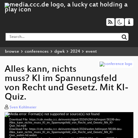
browse
conferences
dgwk
2024
event
Alles kann, nichts
muss? KI im Spannungsfeld
von Recht und Gesetz. Mit KI-
Quiz.
Sven Kohlmeier
Media error: Format(s) not supported or source(s) not found
Video
Download File: https://cdn.media.ccc.de/events/dgwk/2024/h264-hd/import-56199-deu-
Player
Alles_kann_nichts_muss_KI_im_Spannungsfeld_von_Recht_und_Gesetz_Mit_KI-
Quiz_hd.mp4
Download File: https://cdn.media.ccc.de/events/dgwk/2024/webm-hd/import-56199-deu-
Alles_kann_nichts_muss_KI_im_Spannungsfeld_von_Recht_und_Gesetz_Mit_KI-
Quiz_webm-hd.webm