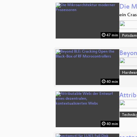
Die M
ein Cra
47 min
Potsda
Beyon
Hardwar
40 min
Attri
Technikg
40 min