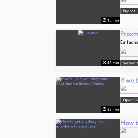
Puppet
15 min
Prox
Einfache
48 min
System A
If we 
Open So
23 min
How t