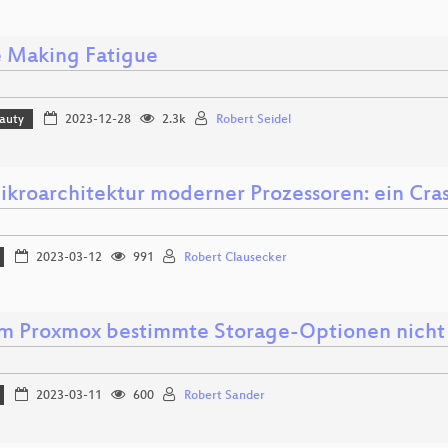
 Making Fatigue
eauty
2023-12-28
2.3k
Robert Seidel
ikroarchitektur moderner Prozessoren: ein Cra
2023-03-12
991
Robert Clausecker
 Proxmox bestimmte Storage-Optionen nicht 
2023-03-11
600
Robert Sander