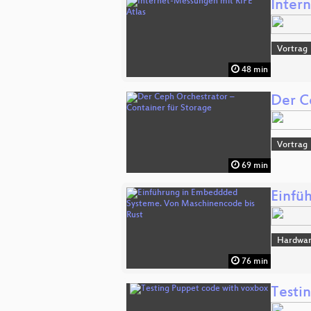
Inter
Vortrag
48 min
Der C
Vortrag
69 min
Einfü
Hardwa
76 min
Testi