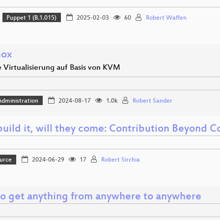
Puppet 1 (B.1.015)
2025-02-03
60
Robert Waffen
mox
 Virtualisierung auf Basis von KVM
dministration
2024-08-17
1.0k
Robert Sander
build it, will they come: Contribution Beyond 
urce
2024-06-29
17
Robert Sirchia
o get anything from anywhere to anywhere