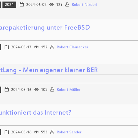
2024
2024-06-02
129
Robert Nixdorf
arepaketierung unter FreeBSD
2024-03-17
152
Robert Clausecker
tLang - Mein eigener kleiner BER
2024-03-16
105
Robert Müller
nktioniert das Internet?
2024-03-16
553
Robert Sander