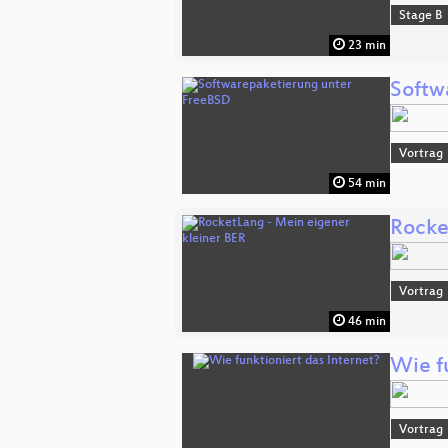
Stage B
23 min
Softw
Vortrag
54 min
Rocke
Vortrag
46 min
Wie fu
Vortrag