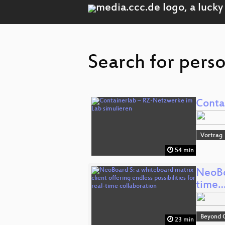
Search for perso
Conta
Vortrag
54 min
NeoBoa
time
Beyond 
23 min