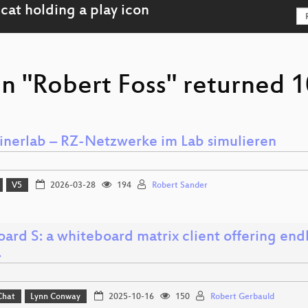
n "Robert Foss" returned 1
inerlab – RZ-Netzwerke im Lab simulieren
V5
2026-03-28
194
Robert Sander
rd S: a whiteboard matrix client offering endles
…
Chat
Lynn Conway
2025-10-16
150
Robert Gerbauld