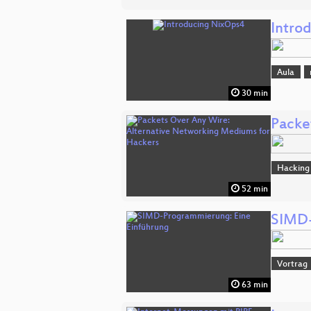
Intro
Aula
30 min
Packe
Hacking
52 min
SIMD-
Vortrag
63 min