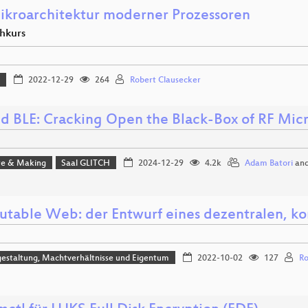
ikroarchitektur moderner Prozessoren
shkurs
m
2022-12-29
264
Robert Clausecker
d BLE: Cracking Open the Black-Box of RF Micr
e & Making
Saal GLITCH
2024-12-29
4.2k
Adam Batori
an
butable Web: der Entwurf eines dezentralen, k
estaltung, Machtverhältnisse und Eigentum
2022-10-02
127
Ro