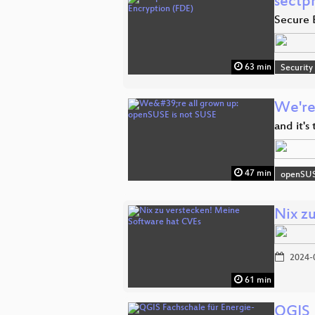
sectpm
Secure 
63 min
Security
We're
and it's
47 min
openSU
Nix z
2024-
61 min
QGIS 