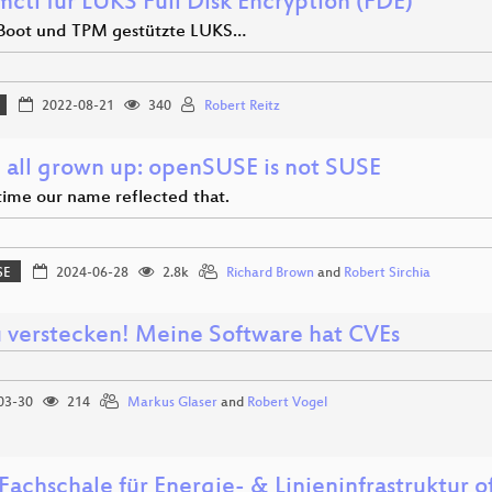
ctl für LUKS Full Disk Encryption (FDE)
Boot und TPM gestützte LUKS…
2022-08-21
340
Robert Reitz
 all grown up: openSUSE is not SUSE
 time our name reflected that.
SE
2024-06-28
2.8k
Richard Brown
and
Robert Sirchia
u verstecken! Meine Software hat CVEs
03-30
214
Markus Glaser
and
Robert Vogel
Fachschale für Energie- & Linieninfrastruktur 