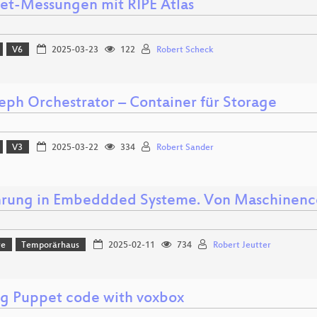
net-Messungen mit RIPE Atlas
V6
2025-03-23
122
Robert Scheck
eph Orchestrator – Container für Storage
V3
2025-03-22
334
Robert Sander
hrung in Embeddded Systeme. Von Maschinenco
re
Temporärhaus
2025-02-11
734
Robert Jeutter
ng Puppet code with voxbox