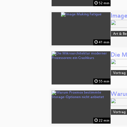
52 min
Image
Art & B
41 min
Die M
Vortrag
55 min
Warum
Vortrag
22 min