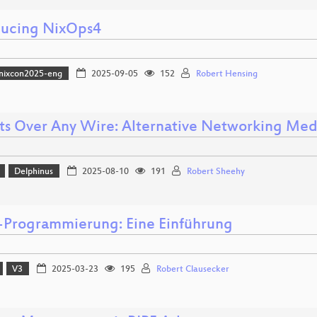
ducing NixOps4
nixcon2025-eng
2025-09-05
152
Robert Hensing
ts Over Any Wire: Alternative Networking Med
Delphinus
2025-08-10
191
Robert Sheehy
Programmierung: Eine Einführung
V3
2025-03-23
195
Robert Clausecker