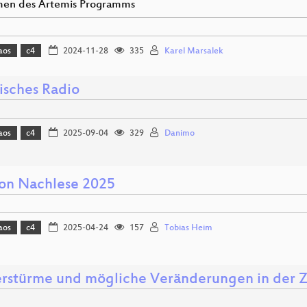
en des Artemis Programms
aos
c4
2024-11-28
335
Karel Marsalek
isches Radio
aos
c4
2025-09-04
329
Danimo
ion Nachlese 2025
aos
c4
2025-04-24
157
Tobias Heim
rstürme und mögliche Veränderungen in der Z