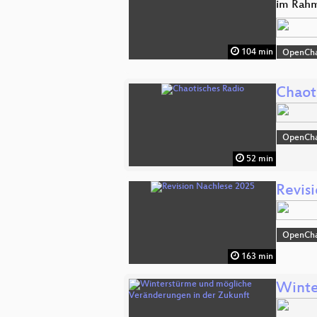
im Rahm
104 min
OpenCh
Chaot
OpenCh
52 min
Revis
OpenCh
163 min
Winte