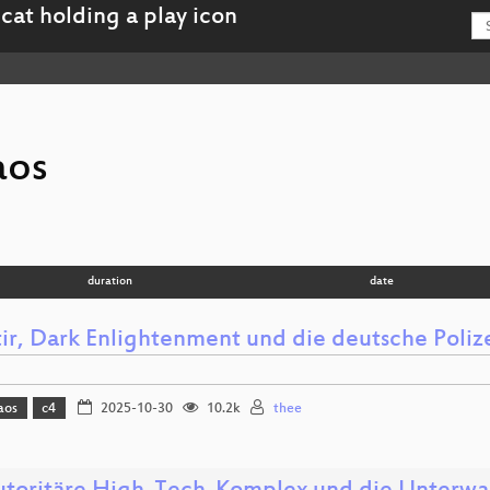
aos
duration
date
tir, Dark Enlightenment und die deutsche Poliz
aos
c4
2025-10-30
10.2k
thee