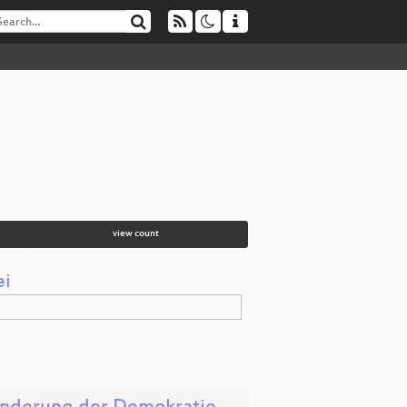
view count
ei