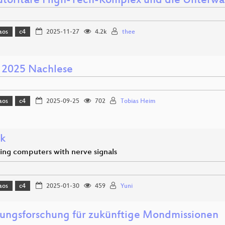
utoritäre High-Tech-Komplex und die Unterw
aos
c4
2025-11-27
4.2k
thee
 2025 Nachlese
aos
c4
2025-09-25
702
Tobias Heim
nk
ling computers with nerve signals
aos
c4
2025-01-30
459
Yuni
lungsforschung für zukünftige Mondmissionen