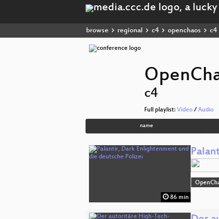
browse
regional
c4
openchaos
c4
OpenCh
c4
Full playlist:
Video
/
Audio
name
Palan
OpenCh
86 min