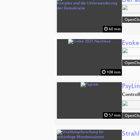
Der a
OpenCh
60 min
Evoke
OpenCh
108 min
PsyLi
Control
57 min
OpenCh
Strah