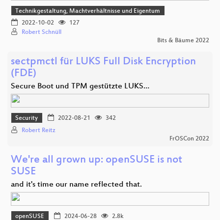
Technikgestaltung, Machtverhältnisse und Eigentum
2022-10-02
127
Robert Schnüll
Bits & Bäume 2022
sectpmctl für LUKS Full Disk Encryption
(FDE)
Secure Boot und TPM gestützte LUKS…
Security
2022-08-21
342
Robert Reitz
FrOSCon 2022
We're all grown up: openSUSE is not
SUSE
and it's time our name reflected that.
openSUSE
2024-06-28
2.8k