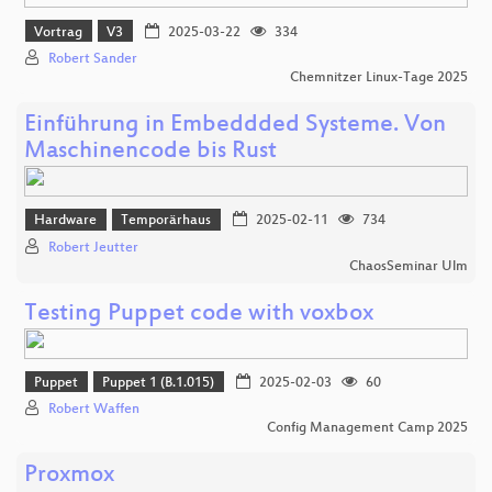
Vortrag
V3
2025-03-22
334
Robert Sander
Chemnitzer Linux-Tage 2025
Einführung in Embeddded Systeme. Von
Maschinencode bis Rust
Hardware
Temporärhaus
2025-02-11
734
Robert Jeutter
ChaosSeminar Ulm
Testing Puppet code with voxbox
Puppet
Puppet 1 (B.1.015)
2025-02-03
60
Robert Waffen
Config Management Camp 2025
Proxmox