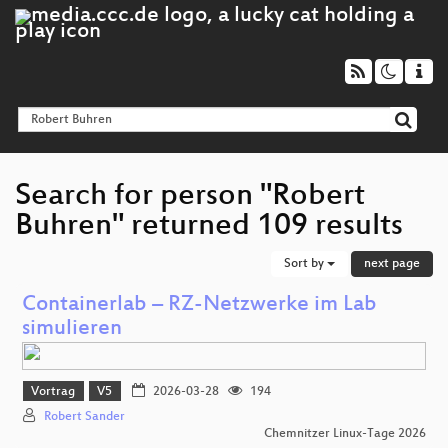
Search for person "Robert
Buhren" returned 109 results
Sort by
next page
Containerlab – RZ-Netzwerke im Lab
simulieren
Vortrag
V5
2026-03-28
194
Robert Sander
Chemnitzer Linux-Tage 2026