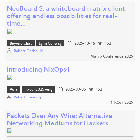
NeoBoard S: a whiteboard matrix client
offering endless possibilities for real-
time…
Beyond Chat
Lynn Conway
2025-10-16
152
Robert Gerbauld
Matrix Conference 2025
Introducing NixOps4
Aula
nixcon2025-eng
2025-09-05
152
Robert Hensing
NixCon 2025
Packets Over Any Wire: Alternative
Networking Mediums for Hackers