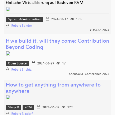
Einfache Virtualisierung auf Basis von KVM
System Administration
2024-08-17
1.0k
Robert Sander
FrOSCon 2024
If we build it, will they come: Contribution
Beyond Coding
Open Source
2024-06-29
17
Robert Sirchia
openSUSE Conference 2024
How to get anything from anywhere to
anywhere
Stage B
2024
2024-06-02
129
Robert Nixdorf