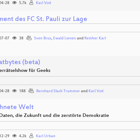
04-28
5.7k
Karl Voit
ent des FC St. Pauli zur Lage
07-07
38
Sven Brux
,
Ewald Lienen
and
Reinher Karl
tbytes (beta)
derrätselshow für Geeks
04-28
188
Bernhard Slash Trummer
and
Karl Voit
hnete Welt
Daten, die Zukunft und die zerstörte Demokratie
12-29
4.2k
Karl Urban