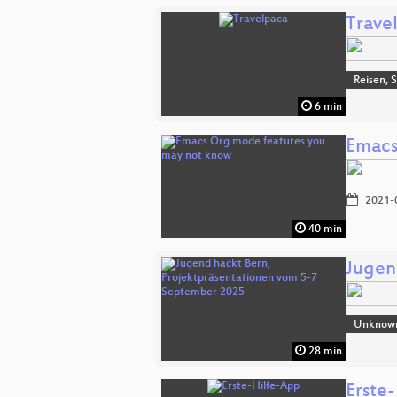
Trave
Reisen, 
6 min
Emacs
2021-
40 min
Jugen
Unknow
28 min
Erste