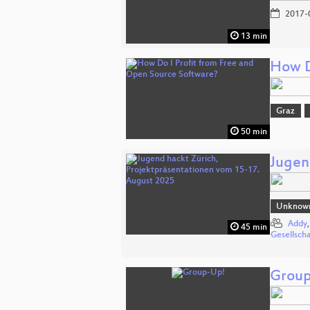
2017-
13 min
How D
Graz
50 min
Jugen
Unknow
Addy
45 min
Gesellsch
Grou