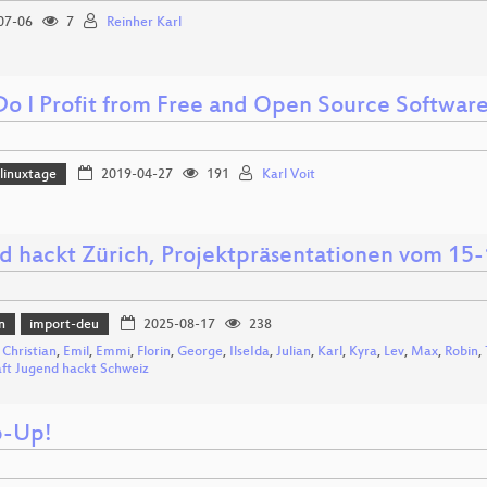
07-06
7
Reinher Karl
o I Profit from Free and Open Source Softwar
linuxtage
2019-04-27
191
Karl Voit
d hackt Zürich, Projektpräsentationen vom 15-
n
import-deu
2025-08-17
238
,
Christian
,
Emil
,
Emmi
,
Florin
,
George
,
IlseIda
,
Julian
,
Karl
,
Kyra
,
Lev
,
Max
,
Robin
,
aft Jugend hackt Schweiz
p-Up!