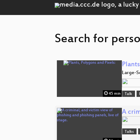
Search for perso
Plants
Large-S
45 min
Talk
A crim
Talks