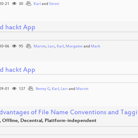
10-21
30
Karl
and
Sören
d hackt App
10-06
95
Marvin
,
Lars
,
Karl
,
Morgaine
and
Mark
d hackt App
09-01
127
Benny G
,
Karl
,
Lars
and
Marvin
dvantages of File Name Conventions and Tagg
, Offline, Decentral, Plattform-independent