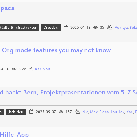
lpaca
Städte & Infrastruktur
Dresden
2025-04-13
35
Adhitya
,
Bela
 Org mode features you may not know
04-10
3.2k
Karl Voit
d hackt Bern, Projektpräsentationen vom 5-7
n
jhch-deu
2025-09-07
157
Nic
,
Max
,
Elena
,
Lou
,
Lev
,
Karl
,
E
-Hilfe-App