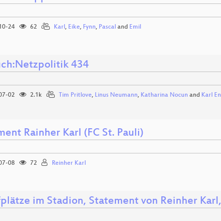
10-24
62
Karl
,
Eike
,
Fynn
,
Pascal
and
Emil
ch:Netzpolitik 434
07-02
2.1k
Tim Pritlove
,
Linus Neumann
,
Katharina Nocun
and
Karl E
ent Rainher Karl (FC St. Pauli)
07-08
72
Reinher Karl
fplätze im Stadion, Statement von Reinher Karl