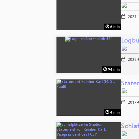
2021-
6 min
Logbu
2022-
94 min
Statem
2017-
4 min
Schla