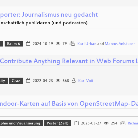
eporter: Journalismus neu gedacht
nschaftlich publizieren (und podcasten)
p
Raum 6
2024-10-19
79
Karl Urban
and
Marcus Anhäuser
 Contribute Anything Relevant in Web Forums Li
ity
Graz
2022-04-23
668
Karl Voit
Indoor-Karten auf Basis von OpenStreetMap-D
phie und Visualisierung
Poster (Zelt)
2025-03-27
254
Richa