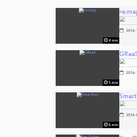
re:ma
2016-
4 min
GRaa
2016-
5 min
Smart
2016-
6 min