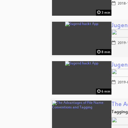
2018-
3 min
Jugen
2019-
8 min
Jugen
2019-
6 min
The A
Tagging