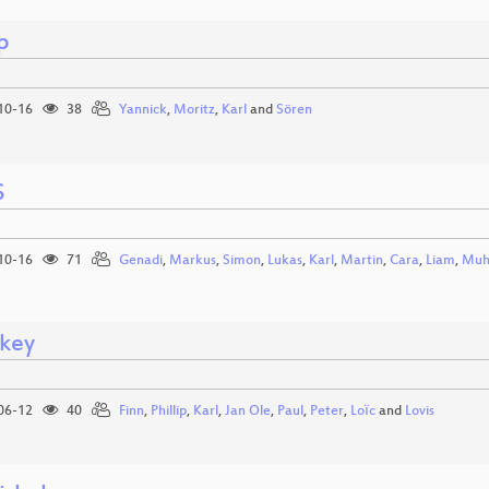
p
10-16
38
Yannick
,
Moritz
,
Karl
and
Sören
S
10-16
71
Genadi
,
Markus
,
Simon
,
Lukas
,
Karl
,
Martin
,
Cara
,
Liam
,
Mu
key
06-12
40
Finn
,
Phillip
,
Karl
,
Jan Ole
,
Paul
,
Peter
,
Loїc
and
Lovis