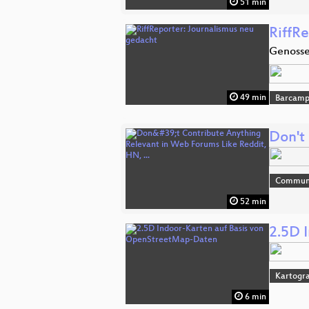
51 min
RiffR
Genosse
49 min
Barcam
Don't
Commun
52 min
2.5D 
Kartogra
6 min