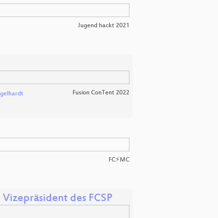
Jugend hackt 2021
Fusion ConTent 2022
ngelhardt
FC⚡MC
, Vizepräsident des FCSP