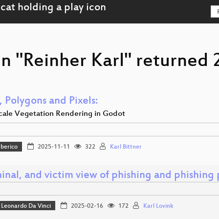
n "Reinher Karl" returned 2
, Polygons and Pixels:
cale Vegetation Rendering in Godot
Iberico
2025-11-11
322
Karl Bittner
inal, and victim view of phishing and phishing p
Leonardo Da Vinci
2025-02-16
172
Karl Lovink