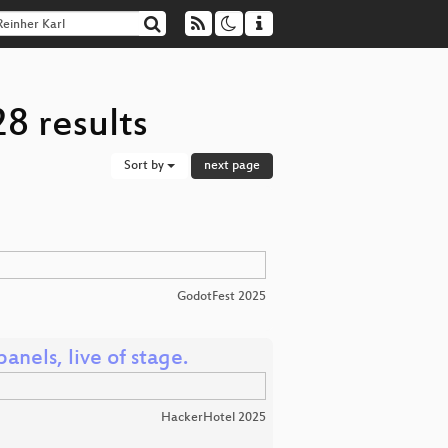
8 results
Sort by
next page
GodotFest 2025
anels, live of stage.
HackerHotel 2025