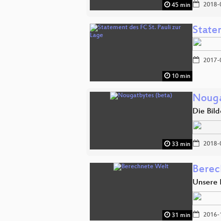
2018-
45 min
Statem
2017-
10 min
Nouga
Die Bil
2018-
33 min
Berec
Unsere 
2016-
31 min