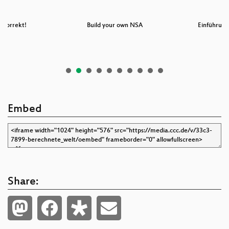
nkorrekt!
Build your own NSA
Einführung
Embed
Share: