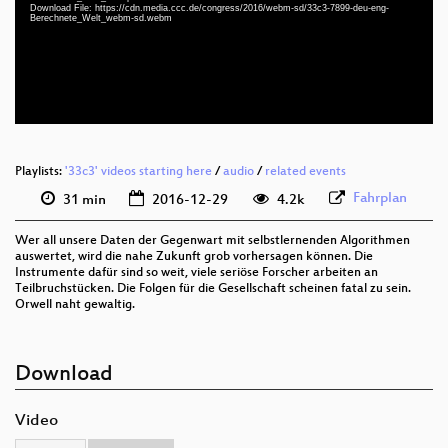
deu-eng 1080p (webm)
Download File: https://cdn.media.ccc.de/congress/2016/webm-sd/33c3-7899-deu-eng-
Berechnete_Welt_webm-sd.webm
deu-eng 576p (mp4)
deu-eng 576p (webm)
None
deu
Playlists:
'33c3' videos starting here
/
audio
/
related events
Fahrplan
31 min
2016-12-29
4.2k
Wer all unsere Daten der Gegenwart mit selbstlernenden Algorithmen
auswertet, wird die nahe Zukunft grob vorhersagen können. Die
Instrumente dafür sind so weit, viele seriöse Forscher arbeiten an
Teilbruchstücken. Die Folgen für die Gesellschaft scheinen fatal zu sein.
Orwell naht gewaltig.
Download
Video