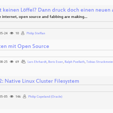
bt keinen Löffel? Dann druck doch einen neuen 
 internet, open source and fabbing are making…
05-24
10
Philip Steffan
ten mit Open Source
08-25
69
Lars Ehrhardt
,
Boris Esser
,
Ralph Poellath
,
Tobias Struckmeie
: Native Linux Cluster Filesystem
05-05
146
Philip Copeland (Oracle)