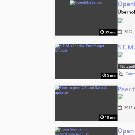
OpenB
Überhol
2022-
39 min
S.E.M
Netzpol
Const
5 min
Peer 
2018-
18 min
Open 