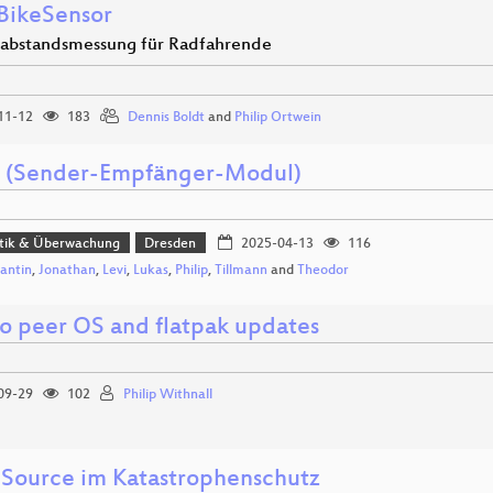
ikeSensor
abstandsmessung für Radfahrende
11-12
183
Dennis Boldt
and
Philip Ortwein
. (Sender-Empfänger-Modul)
itik & Überwachung
Dresden
2025-04-13
116
antin
,
Jonathan
,
Levi
,
Lukas
,
Philip
,
Tillmann
and
Theodor
to peer OS and flatpak updates
09-29
102
Philip Withnall
Source im Katastrophenschutz