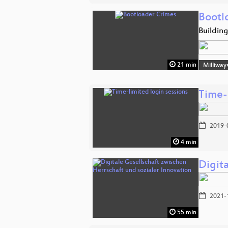
Bootl
Buildin
21 min
Milliway
Time-l
2019-
4 min
Digita
2021-
55 min