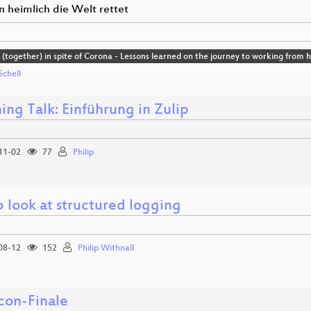
 heimlich die Welt rettet
(together) in spite of Corona - Lessons learned on the journey to working from
Schell
ing Talk: Einführung in Zulip
11-02
77
Philip
 look at structured logging
08-12
152
Philip Withnall
on-Finale