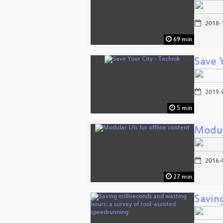
2018-
69 min
Save 
2019-
5 min
Modula
2016-
27 min
Saving