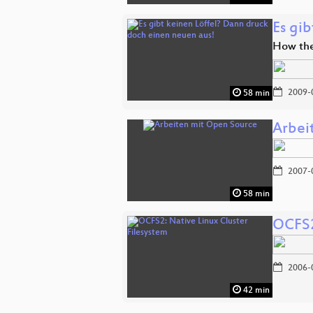
Es gi
How the
2009-
58 min
Arbei
2007-
58 min
OCFS2
2006-
42 min