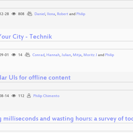
12-28
808
Daniel
,
Ilona
,
Robert
and
Philip
Your City - Technik
09-01
14
Conrad
,
Hannah
,
Julian
,
Mitja
,
Moritz J
and
Philip
r UIs for offline content
08-14
112
Philip Chimento
 milliseconds and wasting hours: a survey of t