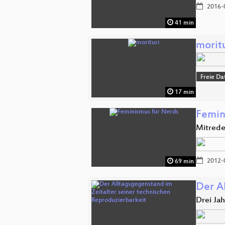
2016-
41 min
morit
Freie Da
17 min
Femin
Mitrede
2012-
69 min
Der A
Drei Jah