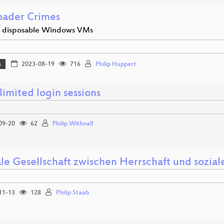
oader Crimes
g disposable Windows VMs
s
2023-08-19
716
Philip Huppert
imited login sessions
09-20
62
Philip Withnall
le Gesellschaft zwischen Herrschaft und sozial
11-13
128
Philip Staab