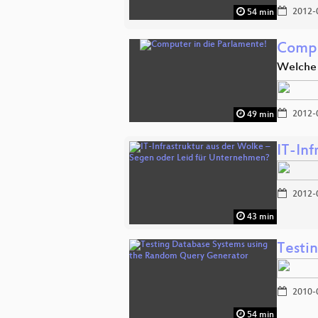
2012-
54 min
Compu
Welche 
2012-
49 min
IT-In
2012-
43 min
Testi
2010-
54 min