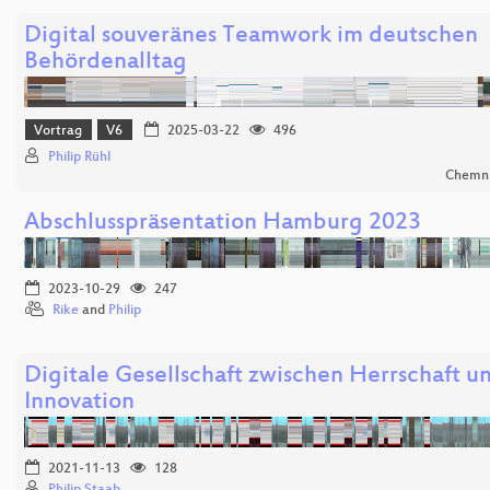
Digital souveränes Teamwork im deutschen
Behördenalltag
Vortrag
V6
2025-03-22
496
Philip Rühl
Chemni
Abschlusspräsentation Hamburg 2023
2023-10-29
247
Rike
and
Philip
Digitale Gesellschaft zwischen Herrschaft un
Innovation
2021-11-13
128