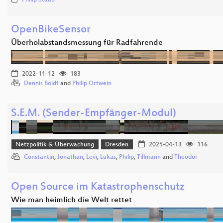
Philip Staab
OpenBikeSensor
Überholabstandsmessung für Radfahrende
2022-11-12
183
Dennis Boldt
and
Philip Ortwein
S.E.M. (Sender-Empfänger-Modul)
Netzpolitik & Überwachung
Dresden
2025-04-13
116
Constantin
,
Jonathan
,
Levi
,
Lukas
,
Philip
,
Tillmann
and
Theodor
Open Source im Katastrophenschutz
Wie man heimlich die Welt rettet