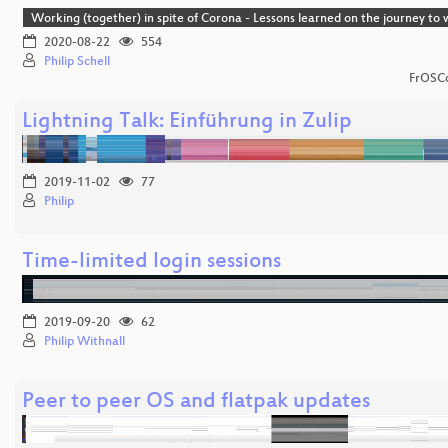
Working (together) in spite of Corona - Lessons learned on the journey t
2020-08-22
554
Philip Schell
FrOSCo
Lightning Talk: Einführung in Zulip
2019-11-02
77
Philip
Time-limited login sessions
2019-09-20
62
Philip Withnall
Peer to peer OS and flatpak updates