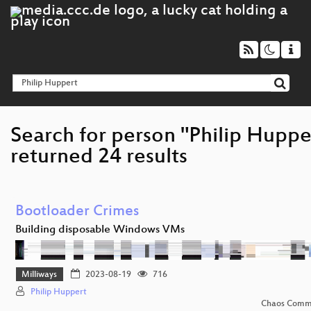
Search for person "Philip Huppe
returned 24 results
Bootloader Crimes
Building disposable Windows VMs
Milliways
2023-08-19
716
Philip Huppert
Chaos Comm