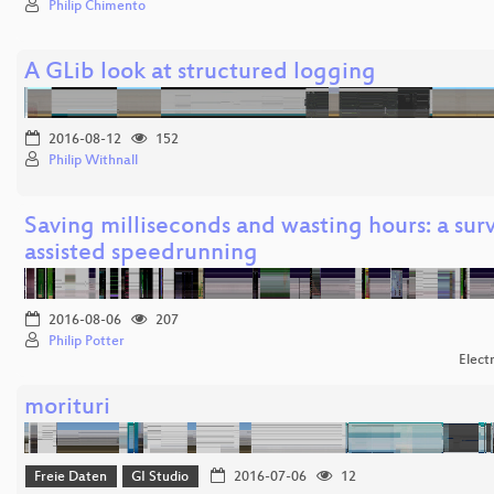
Philip Chimento
A GLib look at structured logging
2016-08-12
152
Philip Withnall
Saving milliseconds and wasting hours: a surv
assisted speedrunning
2016-08-06
207
Philip Potter
Elect
morituri
Freie Daten
GI Studio
2016-07-06
12