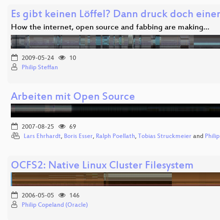
Es gibt keinen Löffel? Dann druck doch eine
How the internet, open source and fabbing are making…
2009-05-24
10
Philip Steffan
Arbeiten mit Open Source
2007-08-25
69
Lars Ehrhardt
,
Boris Esser
,
Ralph Poellath
,
Tobias Struckmeier
and
Phili
OCFS2: Native Linux Cluster Filesystem
2006-05-05
146
Philip Copeland (Oracle)