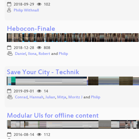
2018-09-29
102
Philip Withnall
Hebocon-Finale
2018-12-28
808
Daniel
,
Ilona
,
Robert
and
Philip
Save Your City - Technik
2019-09-01
14
Conrad
,
Hannah
,
Julian
,
Mitja
,
Moritz J
and
Philip
Modular UIs for offline content
2016-08-14
112