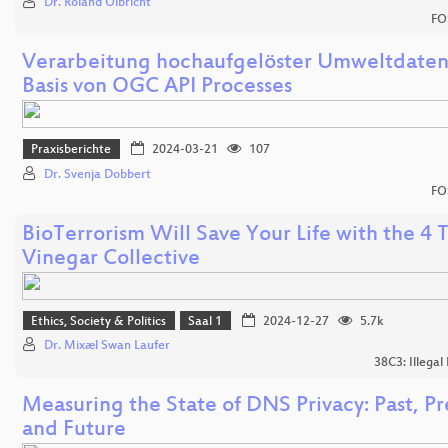
Dr. Roland Olbricht
FO
Verarbeitung hochaufgelöster Umweltdaten
Basis von OGC API Processes
Praxisberichte
2024-03-21
107
Dr. Svenja Dobbert
FO
BioTerrorism Will Save Your Life with the 4 
Vinegar Collective
Ethics, Society & Politics
Saal 1
2024-12-27
5.7k
Dr. Mixæl Swan Laufer
38C3: Illegal
Measuring the State of DNS Privacy: Past, Pr
and Future