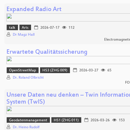
Expanded Radio Art
talk
Arts
2026-07-17
112
Dr Magz Hall
Electromagnetic
Erwartete Qualitätssicherung
OpenStreetMap
HS3 (ZHG 009)
2026-03-27
65
Dr. Roland Olbricht
FO
Unsere Daten neu denken – Twin Informatio
System (TwIS)
Geodatenmanagement
HS1 (ZHG 011)
2026-03-26
153
Dr. Heino Rudolf