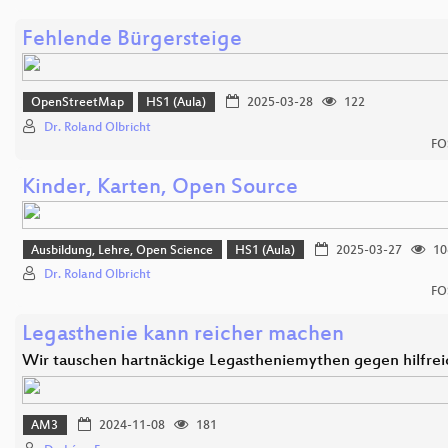
Fehlende Bürgersteige
OpenStreetMap
HS1 (Aula)
2025-03-28
122
Dr. Roland Olbricht
FO
Kinder, Karten, Open Source
Ausbildung, Lehre, Open Science
HS1 (Aula)
2025-03-27
10
Dr. Roland Olbricht
FO
Legasthenie kann reicher machen
Wir tauschen hartnäckige Legastheniemythen gegen hilfre
AM3
2024-11-08
181