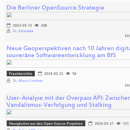
Die Berliner OpenSource Strategie
2023-03-15
208
Dr. Kleindiek
FO
Neue Geoperspektiven nach 10 Jahren digit
souveräne Softwareentwicklung am BfS
Praxisberichte
2024-03-22
58
Dr. Marco Lechner
FO
User-Analyse mit der Overpass API: Zwische
Vandalismus-Verfolgung und Stalking
Neuigkeiten aus den Open-Source-Projekten
2024-03-21
121