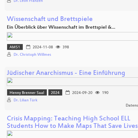
Dr. Léon Franzen
Wissenschaft und Brettspiele
Ein Überblick über Wissenschaft im Brettspiel &…
AMS1
2024-11-08
398
Dr. Christoph Willmes
Jüdischer Anarchismus - Eine Einführung
Henny Brenner Saal
2024
2024-09-20
190
Dr. Lilian Türk
Datens
Crisis Mapping: Teaching High School ELL
Students How to Make Maps That Save Lives