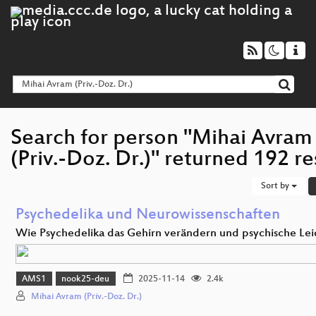
Search for person "Mihai Avram
(Priv.-Doz. Dr.)" returned 192 re
Sort by
Psychedelika und Neurowissenschaften
Wie Psychedelika das Gehirn verändern und psychische Le
AMS1
nook25-deu
2025-11-14
2.4k
Mihai Avram (Priv.-Doz. Dr.)