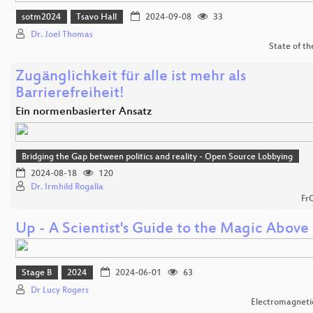
sotm2024
Tsavo Hall
2024-09-08
33
Dr. Joel Thomas
State of t
Zugänglichkeit für alle ist mehr als
Barrierefreiheit!
Ein normenbasierter Ansatz
Bridging the Gap between politics and reality - Open Source Lobbying
2024-08-18
120
Dr. Irmhild Rogalla
Fr
Up - A Scientist's Guide to the Magic Above
Stage B
2024
2024-06-01
63
Dr Lucy Rogers
Electromagnetic