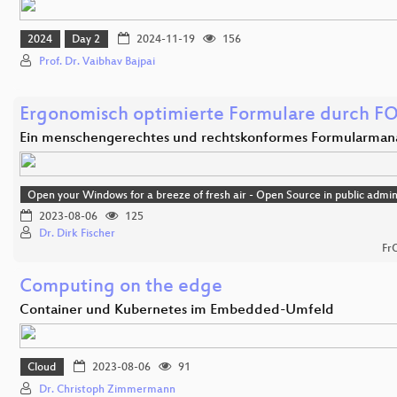
2024
Day 2
2024-11-19
156
Prof. Dr. Vaibhav Bajpai
Ergonomisch optimierte Formulare durch F
Ein menschengerechtes und rechtskonformes Formularma
Open your Windows for a breeze of fresh air - Open Source in public admin
2023-08-06
125
Dr. Dirk Fischer
Fr
Computing on the edge
Container und Kubernetes im Embedded-Umfeld
Cloud
2023-08-06
91
Dr. Christoph Zimmermann