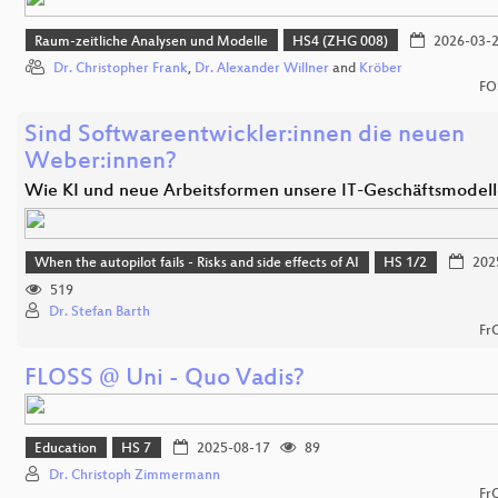
Raum-zeitliche Analysen und Modelle
HS4 (ZHG 008)
2026-03-
Dr. Christopher Frank
,
Dr. Alexander Willner
and
Kröber
FO
Sind Softwareentwickler:innen die neuen
Weber:innen?
Wie KI und neue Arbeitsformen unsere IT-Geschäftsmodel
When the autopilot fails - Risks and side effects of AI
HS 1/2
202
519
Dr. Stefan Barth
Fr
FLOSS @ Uni - Quo Vadis?
Education
HS 7
2025-08-17
89
Dr. Christoph Zimmermann
Fr