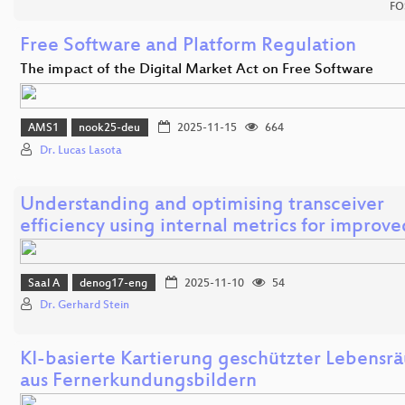
FO
Free Software and Platform Regulation
The impact of the Digital Market Act on Free Software
AMS1
nook25-deu
2025-11-15
664
Dr. Lucas Lasota
Understanding and optimising transceiver
efficiency using internal metrics for improv
Saal A
denog17-eng
2025-11-10
54
Dr. Gerhard Stein
KI-basierte Kartierung geschützter Lebensr
aus Fernerkundungsbildern