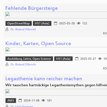
Fehlende Bürgersteige
OpenStreetMap
HS1 (Aula)
2025-03-28
122
Dr. Roland Olbricht
FO
Kinder, Karten, Open Source
Ausbildung, Lehre, Open Science
HS1 (Aula)
2025-03-27
10
Dr. Roland Olbricht
FO
Legasthenie kann reicher machen
Wir tauschen hartnäckige Legastheniemythen gegen hilfre
AM3
2024-11-08
181
Dr. Léon Franzen