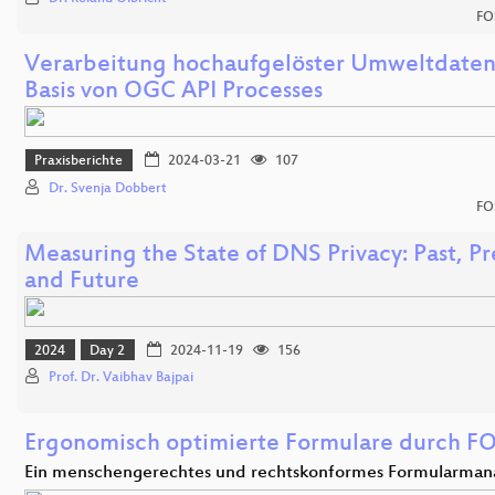
FO
Verarbeitung hochaufgelöster Umweltdaten
Basis von OGC API Processes
Praxisberichte
2024-03-21
107
Dr. Svenja Dobbert
FO
Measuring the State of DNS Privacy: Past, Pr
and Future
2024
Day 2
2024-11-19
156
Prof. Dr. Vaibhav Bajpai
Ergonomisch optimierte Formulare durch F
Ein menschengerechtes und rechtskonformes Formularma