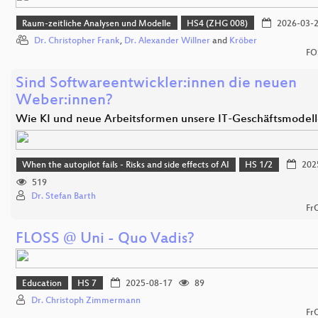
Raum-zeitliche Analysen und Modelle
HS4 (ZHG 008)
2026-03-
Dr. Christopher Frank
,
Dr. Alexander Willner
and
Kröber
FO
Sind Softwareentwickler:innen die neuen
Weber:innen?
Wie KI und neue Arbeitsformen unsere IT-Geschäftsmodel
When the autopilot fails - Risks and side effects of AI
HS 1/2
202
519
Dr. Stefan Barth
Fr
FLOSS @ Uni - Quo Vadis?
Education
HS 7
2025-08-17
89
Dr. Christoph Zimmermann
Fr