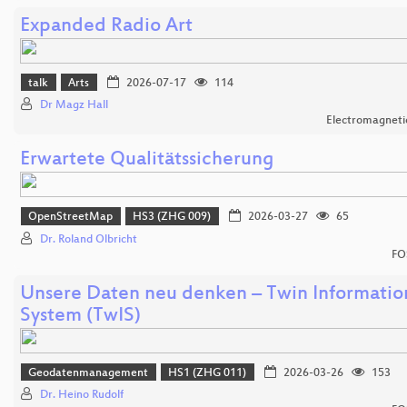
Expanded Radio Art
talk
Arts
2026-07-17
114
Dr Magz Hall
Electromagnetic
Erwartete Qualitätssicherung
OpenStreetMap
HS3 (ZHG 009)
2026-03-27
65
Dr. Roland Olbricht
FO
Unsere Daten neu denken – Twin Informatio
System (TwIS)
Geodatenmanagement
HS1 (ZHG 011)
2026-03-26
153
Dr. Heino Rudolf