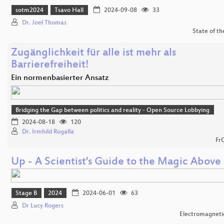
sotm2024
Tsavo Hall
2024-09-08
33
Dr. Joel Thomas
State of t
Zugänglichkeit für alle ist mehr als
Barrierefreiheit!
Ein normenbasierter Ansatz
Bridging the Gap between politics and reality - Open Source Lobbying
2024-08-18
120
Dr. Irmhild Rogalla
Fr
Up - A Scientist's Guide to the Magic Above
Stage B
2024
2024-06-01
63
Dr Lucy Rogers
Electromagnetic