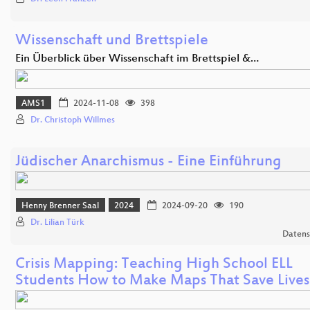
Wissenschaft und Brettspiele
Ein Überblick über Wissenschaft im Brettspiel &…
AMS1
2024-11-08
398
Dr. Christoph Willmes
Jüdischer Anarchismus - Eine Einführung
Henny Brenner Saal
2024
2024-09-20
190
Dr. Lilian Türk
Datens
Crisis Mapping: Teaching High School ELL
Students How to Make Maps That Save Lives