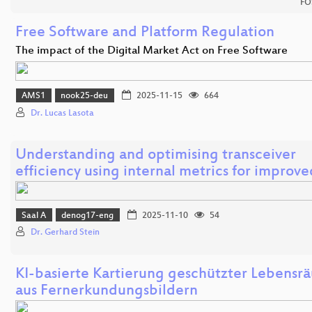
FO
Free Software and Platform Regulation
The impact of the Digital Market Act on Free Software
AMS1
nook25-deu
2025-11-15
664
Dr. Lucas Lasota
Understanding and optimising transceiver
efficiency using internal metrics for improv
Saal A
denog17-eng
2025-11-10
54
Dr. Gerhard Stein
KI-basierte Kartierung geschützter Lebensr
aus Fernerkundungsbildern