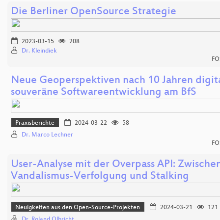
Die Berliner OpenSource Strategie
2023-03-15
208
Dr. Kleindiek
FO
Neue Geoperspektiven nach 10 Jahren digit
souveräne Softwareentwicklung am BfS
Praxisberichte
2024-03-22
58
Dr. Marco Lechner
FO
User-Analyse mit der Overpass API: Zwische
Vandalismus-Verfolgung und Stalking
Neuigkeiten aus den Open-Source-Projekten
2024-03-21
121
Dr. Roland Olbricht