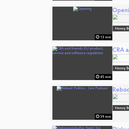
Open
Henny B
13 min
CRA a
Henny B
45 min
Reboot
Henny B
59 min