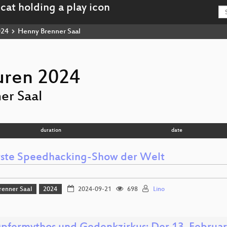
024
Henny Brenner Saal
uren 2024
er Saal
duration
date
rste Speedhacking-Show der Welt
renner Saal
2024
2024-09-21
698
Lino