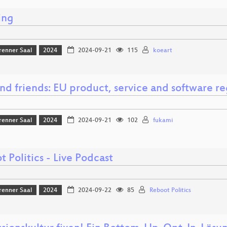
ing
renner Saal
2024
2024-09-21
115
koeart
nd friends: EU product, service and software re
renner Saal
2024
2024-09-21
102
fukami
 Politics - Live Podcast
renner Saal
2024
2024-09-22
85
Reboot Politics