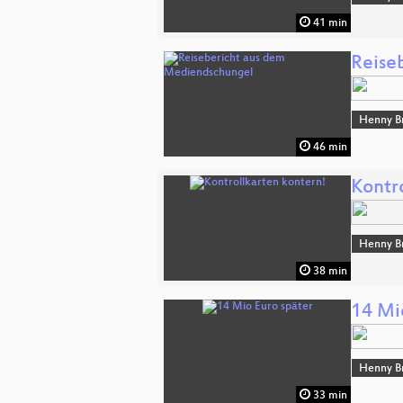
41 min
Reise
Henny B
46 min
Kontr
Henny B
38 min
14 Mi
Henny B
33 min