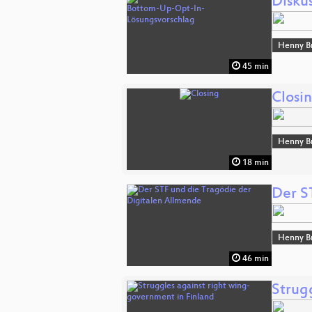
Disku
Henny B
45 min
Closi
Henny B
18 min
Der S
Henny B
46 min
Strug