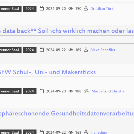
renner Saal
2024
2024-09-20
190
Dr. Lilian Türk
 data back** Soll ichs wirklich machen oder lass
renner Saal
2024
2024-09-22
189
Alexa Scheffler
SFW Schul-, Uni- und Makersticks
renner Saal
2024
2024-09-20
188
Marcel
and
Christian
tsphäreschonende Gesundheitsdatenverarbeit
renner Saal
2024
2024-09-22
163
mcnesium