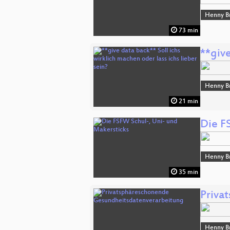
Henny B
73 min
**give
Henny B
21 min
Die F
Henny B
35 min
Priva
Henny B