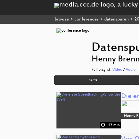
browse
conferences
datenspuren
2
Datensp
Henny Brenn
Full playlist:
Video
/
Audio
name
Die e
Henny B
113 min