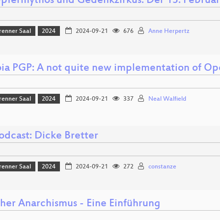
pfermythos und Gedenkzirkus: Der 13. Februar
renner Saal
2024
2024-09-21
676
Anne Herpertz
ia PGP: A not quite new implementation of O
renner Saal
2024
2024-09-21
337
Neal Walfield
odcast: Dicke Bretter
renner Saal
2024
2024-09-21
272
constanze
cher Anarchismus - Eine Einführung