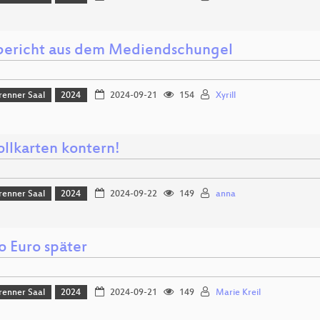
bericht aus dem Mediendschungel
renner Saal
2024
2024-09-21
154
Xyrill
ollkarten kontern!
renner Saal
2024
2024-09-22
149
anna
o Euro später
renner Saal
2024
2024-09-21
149
Marie Kreil