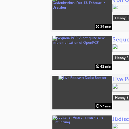
Von O
Henny B
39 min
Sequo
Henny B
42 min
Live P
Henny B
97 min
Jüdis