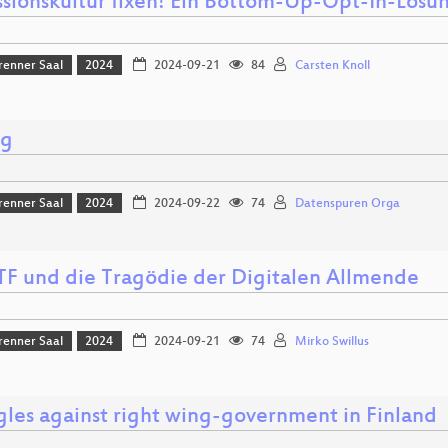
ssionskultur fixen! Ein Bottom-Up-Opt-In-Lösu
renner Saal
2024
2024-09-21
84
Carsten Knoll
ng
renner Saal
2024
2024-09-22
74
Datenspuren Orga
TF und die Tragödie der Digitalen Allmende
renner Saal
2024
2024-09-21
74
Mirko Swillus
gles against right wing-government in Finland