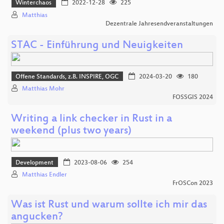
Winterchaos
2022-12-28
225
Matthias
Dezentrale Jahresendveranstaltungen
STAC - Einführung und Neuigkeiten
Offene Standards, z.B. INSPIRE, OGC
2024-03-20
180
Matthias Mohr
FOSSGIS 2024
Writing a link checker in Rust in a
weekend (plus two years)
Development
2023-08-06
254
Matthias Endler
FrOSCon 2023
Was ist Rust und warum sollte ich mir das
angucken?