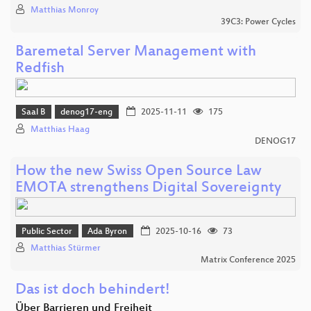
Matthias Monroy
39C3: Power Cycles
Baremetal Server Management with
Redfish
Saal B
denog17-eng
2025-11-11
175
Matthias Haag
DENOG17
How the new Swiss Open Source Law
EMOTA strengthens Digital Sovereignty
Public Sector
Ada Byron
2025-10-16
73
Matthias Stürmer
Matrix Conference 2025
Das ist doch behindert!
Über Barrieren und Freiheit