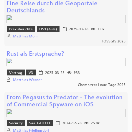
Eine Reise durch die Geoportale
Deutschlands
Praxisberichte
HS1 (Aula)
2025-03-26
1.0k
Matthias Mohr
FOSSGIS 2025
Rust als Erstsprache?
Vortrag
V3
2025-03-23
933
Matthias Werner
Chemnitzer Linux-Tage 2025
From Pegasus to Predator - The evolution
of Commercial Spyware on iOS
Security
Saal GLITCH
2024-12-28
25.8k
Matthias Frielingsdorf