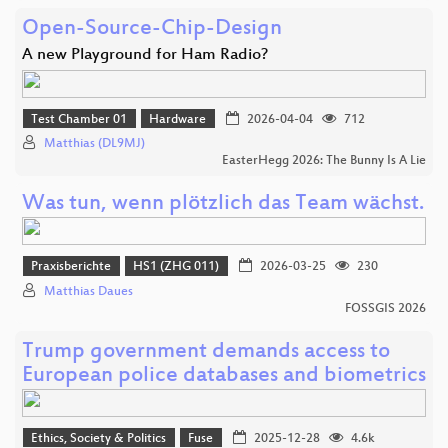
Open-Source-Chip-Design
A new Playground for Ham Radio?
Test Chamber 01
Hardware
2026-04-04
712
Matthias (DL9MJ)
EasterHegg 2026: The Bunny Is A Lie
Was tun, wenn plötzlich das Team wächst.
Praxisberichte
HS1 (ZHG 011)
2026-03-25
230
Matthias Daues
FOSSGIS 2026
Trump government demands access to
European police databases and biometrics
Ethics, Society & Politics
Fuse
2025-12-28
4.6k