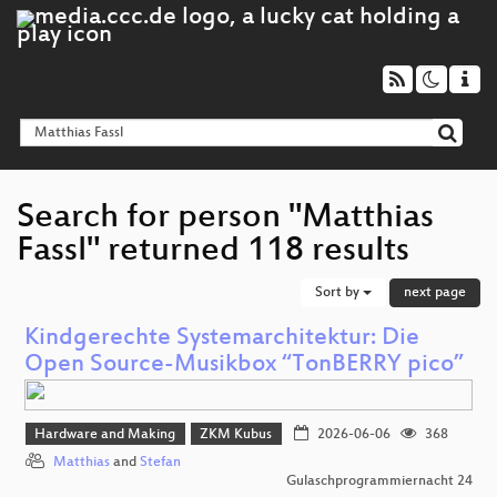
Search for person "Matthias
Fassl" returned 118 results
Sort by
next page
Kindgerechte Systemarchitektur: Die
Open Source-Musikbox “TonBERRY pico”
Hardware and Making
ZKM Kubus
2026-06-06
368
Matthias
and
Stefan
Gulaschprogrammiernacht 24