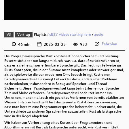
deu 576p (webm)
V3
Vortrag
Playlists:
'clt25' videos starting here
/
audio
Fahrplan
46 min
2025-03-23
933
Die Programmiersprache Rust kombinert hohe Sicherheit und Leistung.
Es setzt sich aber nur langsam durch, was u.a. darauf zurückzuführen ist,
dass es als eine schwer erlernbare Sprache gilt. Das liegt nur teilweise an
Rusts Konzepten, die in der Summe nicht komplexer oder schwieriger sind,
als beispielsweise die von modernen C++. Jedoch bringt Rust einen
Paradigmenwechsel: Es zwingt Entwickler dazu, anders über Probleme
nachzudenken, insbesondere in Bezug auf Speicher- und Thread-
Sicherheit. Dieser Paradigmenwechsel kann beim Erlernen der Sprache
Zeit und Mühe erfordern. Paradigmenwechsel bedeutet immer ein
Umlernen, manchmal auch ein gezieltes Verlernen von bereits etablierten
Wissen. Entsprechend geht fast die gesamte Rust-Literatur davon aus,
dass man bereits eine Programmiersprache beherrscht, und versucht, die
Unterschiede zu anderen Sprachen herauszustellen. Rust als Erstsprache
wird in der Regel abgelehnt.
Wir haben zur Vorbereitung eines Kurses über Programmieren und
Algorithmieren mit Rust als Erstsprache untersucht, wie Rust vermittelt