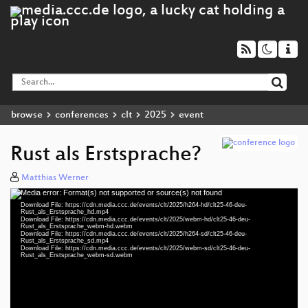
browse
conferences
clt
2025
event
Rust als Erstsprache?
Matthias Werner
Media error: Format(s) not supported or source(s) not found
Video
Download File: https://cdn.media.ccc.de/events/clt/2025/h264-hd/clt25-46-deu-
Player
Rust_als_Erstsprache_hd.mp4
Download File: https://cdn.media.ccc.de/events/clt/2025/webm-hd/clt25-46-deu-
Rust_als_Erstsprache_webm-hd.webm
Download File: https://cdn.media.ccc.de/events/clt/2025/h264-sd/clt25-46-deu-
Rust_als_Erstsprache_sd.mp4
Download File: https://cdn.media.ccc.de/events/clt/2025/webm-sd/clt25-46-deu-
deu 1080p (mp4)
Rust_als_Erstsprache_webm-sd.webm
deu 1080p (webm)
deu 576p (mp4)